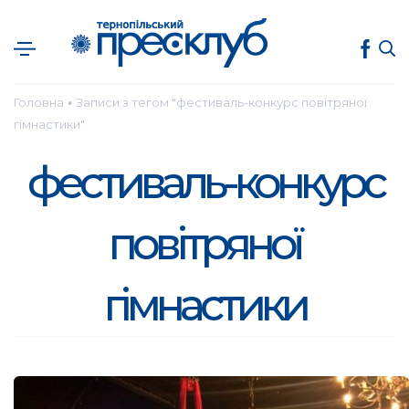
Головна
Записи з тегом "фестиваль-конкурс повітряної
●
гімнастики"
фестиваль-конкурс
повітряної
гімнастики