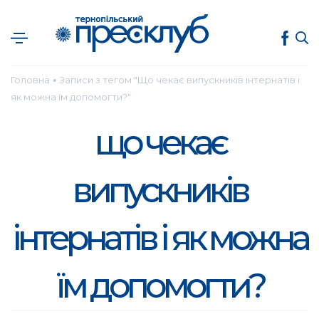
Головна
Записи з тегом "Що чекає випускників інтернатів і
●
як можна їм допомогти?"
що чекає
випускників
інтернатів і як можна
їм допомогти?