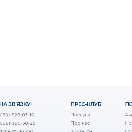
НА ЗВ’ЯЗКУ!
ПРЕС-КЛУБ
ПО
(050)-528-03-15
Послуги
Ан
(096)-390-30-25
Про нас
Но
dynal@ukr.net
Контакти
Фо