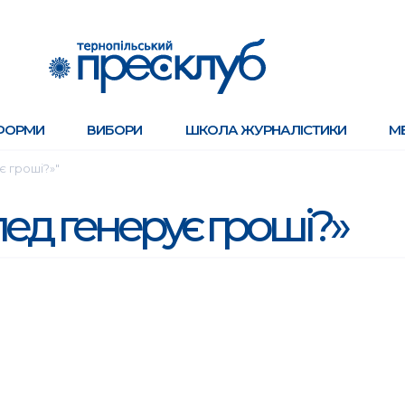
ФОРМИ
ВИБОРИ
ШКОЛА ЖУРНАЛІСТИКИ
М
є гроші?»"
ед генерує гроші?»