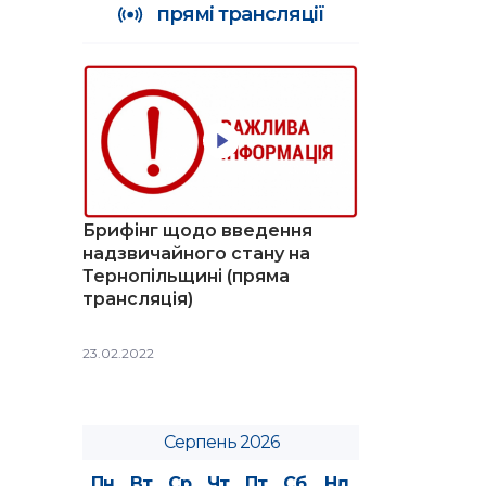
прямі трансляції
Брифінг щодо введення
надзвичайного стану на
Тернопільщині (пряма
трансляція)
23.02.2022
Серпень 2026
Пн
Вт
Ср
Чт
Пт
Сб
Нд