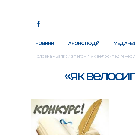
НОВИНИ
АНОНС ПОДІЙ
МЕДІАРЕ
Головна
Записи з тегом "«Як велосипед генеру
●
«як велосип