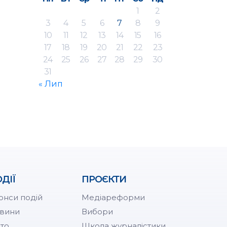
1
2
3
4
5
6
7
8
9
10
11
12
13
14
15
16
17
18
19
20
21
22
23
24
25
26
27
28
29
30
31
« Лип
ДІЇ
ПРОЄКТИ
онси подій
Медіареформи
вини
Вибори
то
Школа журналістики