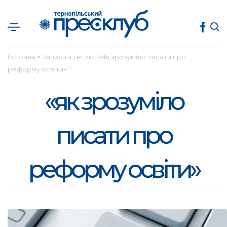
Головна
Записи з тегом "«Як зрозуміло писати про
●
реформу освіти»"
«як зрозуміло
писати про
реформу освіти»