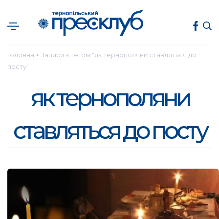
Головна
Записи з тегом "як тернополяни ставляться до
●
посту"
як тернополяни
ставляться до посту