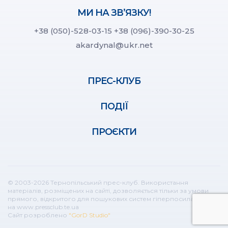
МИ НА ЗВ’ЯЗКУ!
+38 (050)-528-03-15
+38 (096)-390-30-25
akardynal@ukr.net
ПРЕС-КЛУБ
ПОДІЇ
ПРОЄКТИ
© 2003-2026 Тернопільський прес-клуб. Використання
матеріалів, розміщених на сайті, дозволяється тільки за умови
прямого, відкритого для пошукових систем гіперпосилання
на www.pressclub.te.ua
Сайт розроблено
"GorD Studio"