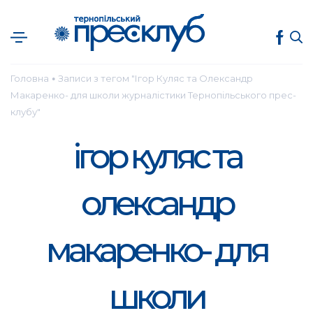
Головна
Записи з тегом "Ігор Куляс та Олександр
●
Макаренко- для школи журналістики Тернопільського прес-
клубу"
ігор куляс та
олександр
макаренко- для
школи