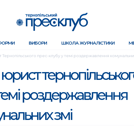
ФОРМИ
ВИБОРИ
ШКОЛА ЖУРНАЛІСТИКИ
М
т Тернопільського прес-клубу у темі роздержавлення комунальни
 юрист тернопільськог
 темі роздержавлення
нальних змі