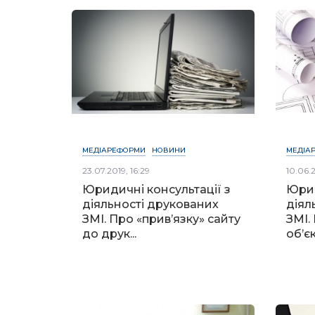
МЕДІАРЕФОРМИ
НОВИНИ
МЕДІА
23.07.2019, 16:29
10.06.2
Юридичні консультації з
Юрид
діяльності друкованих
діял
ЗМІ. Про «прив’язку» сайту
ЗМІ.
до друк...
об’єк