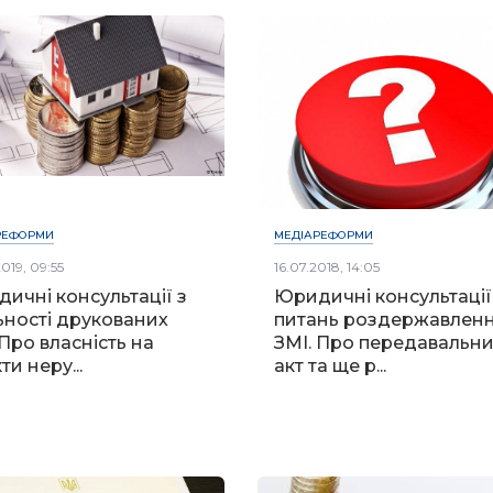
РЕФОРМИ
МЕДІАРЕФОРМИ
019, 09:55
16.07.2018, 14:05
ичні консультації з
Юридичні консультації
ьності друкованих
питань роздержавлен
 Про власність на
ЗМІ. Про передавальн
ти неру...
акт та ще р...