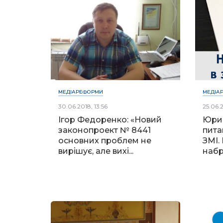
МЕДІАРЕФОРМИ
МЕДІА
30.06.2018, 13:56
25.06.2
Ігор Федоренко: «Новий
Юрид
законопроект № 8441
пита
основних проблем не
ЗМІ. 
вирішує, але вихі...
набр