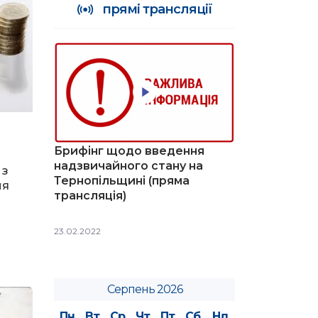
прямі трансляції
Брифінг щодо введення
надзвичайного стану на
 з
Тернопільщині (пряма
ня
трансляція)
23.02.2022
Серпень 2026
Пн
Вт
Ср
Чт
Пт
Сб
Нд