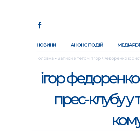
НОВИНИ
АНОНС ПОДІЙ
МЕДІАРЕ
Головна
Записи з тегом "Ігор Федоренко юрис
●
ігор федоренко
прес-клубу у
кому