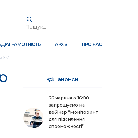
ЕДІАГРАМОТНІСТЬ
АРХІВ
ПРО НАС
х ЗМІ"
о
анонси
26 червня о 16:00
запрошуємо на
вебінар “Моніторинг
для підсилення
спроможності”