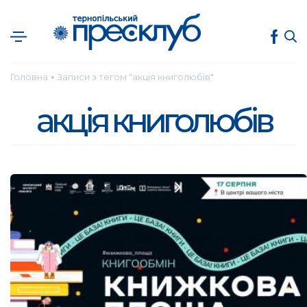
Головна
Записи з тегом "акція книголюбів"
●
акція книголюбів