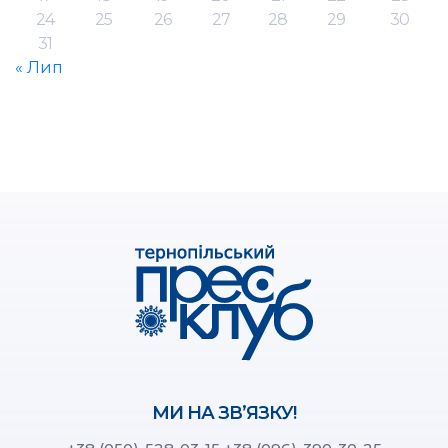
24
25
26
27
28
29
30
31
« Лип
МИ НА ЗВ’ЯЗКУ!