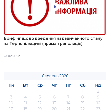
Брифінг щодо введення надзвичайного стану
на Тернопільщині (пряма трансляція)
23.02.2022
Серпень 2026
Пн
Вт
Ср
Чт
Пт
Сб
Нд
1
2
3
4
5
6
7
8
9
10
11
12
13
14
15
16
17
18
19
20
21
22
23