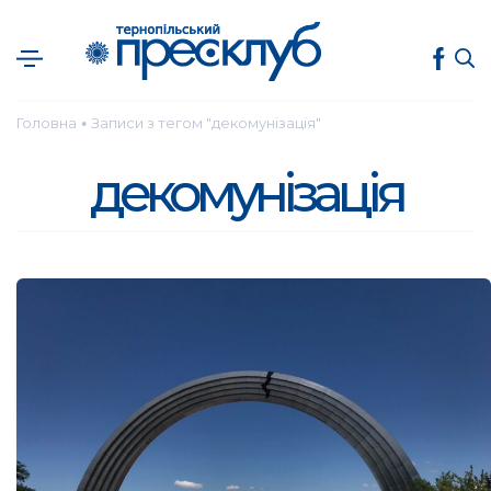
Головна
Записи з тегом "декомунізація"
●
декомунізація