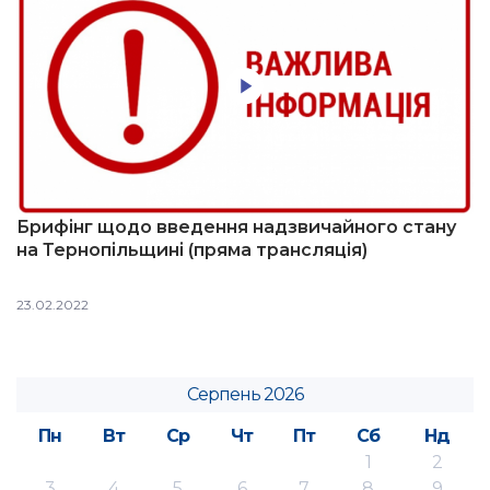
Брифінг щодо введення надзвичайного стану
на Тернопільщині (пряма трансляція)
23.02.2022
Серпень 2026
Пн
Вт
Ср
Чт
Пт
Сб
Нд
1
2
3
4
5
6
7
8
9