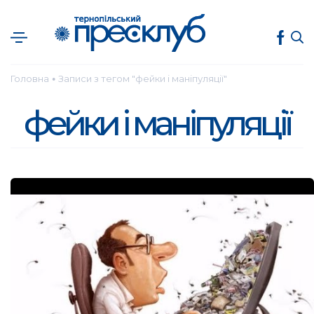
Головна
Записи з тегом "фейки і маніпуляції"
●
фейки і маніпуляції