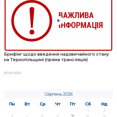
Брифінг щодо введення надзвичайного стану
на Тернопільщині (пряма трансляція)
23.02.2022
Серпень 2026
Пн
Вт
Ср
Чт
Пт
Сб
Нд
1
2
3
4
5
6
7
8
9