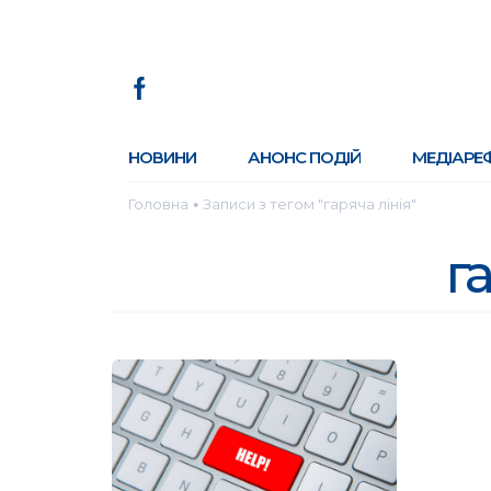
НОВИНИ
АНОНС ПОДІЙ
МЕДІАРЕ
Головна
Записи з тегом "гаряча лінія"
●
га