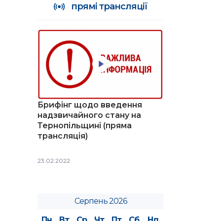
прямі трансляції
Брифінг щодо введення
надзвичайного стану на
Тернопільщині (пряма
трансляція)
23.02.2022
Серпень 2026
Пн
Вт
Ср
Чт
Пт
Сб
Нд