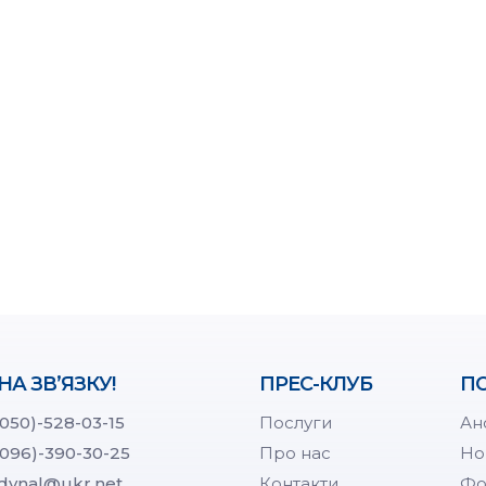
НА ЗВ’ЯЗКУ!
ПРЕС-КЛУБ
ПО
(050)-528-03-15
Послуги
Ан
(096)-390-30-25
Про нас
Но
dynal@ukr.net
Контакти
Фо