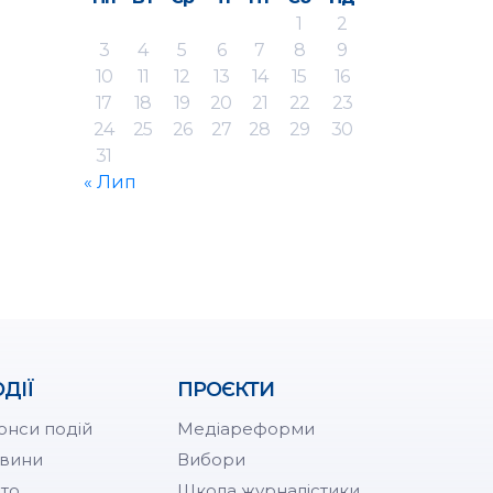
1
2
3
4
5
6
7
8
9
10
11
12
13
14
15
16
17
18
19
20
21
22
23
24
25
26
27
28
29
30
31
« Лип
ДІЇ
ПРОЄКТИ
онси подій
Медіареформи
вини
Вибори
то
Школа журналістики