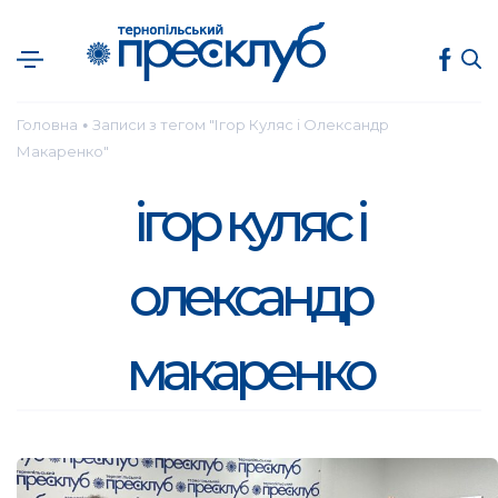
Головна
Записи з тегом "Ігор Куляс і Олександр
●
Макаренко"
ігор куляс і
олександр
макаренко