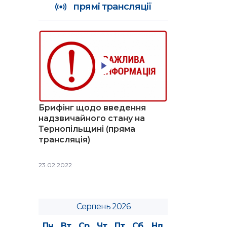
прямі трансляції
Брифінг щодо введення
надзвичайного стану на
Тернопільщині (пряма
трансляція)
23.02.2022
Серпень 2026
Пн
Вт
Ср
Чт
Пт
Сб
Нд