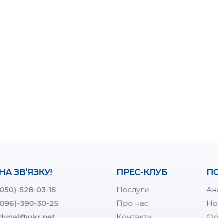
НА ЗВ’ЯЗКУ!
ПРЕС-КЛУБ
ПО
(050)-528-03-15
Послуги
Ан
(096)-390-30-25
Про нас
Но
dynal@ukr.net
Контакти
Фо