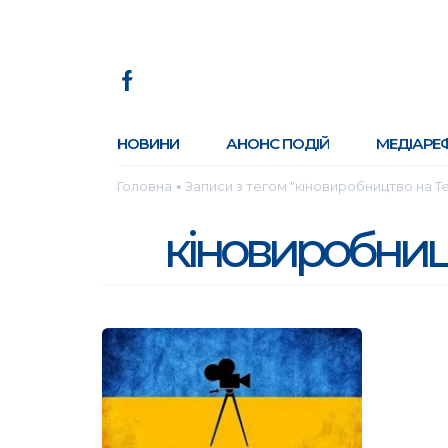
НОВИНИ
АНОНС ПОДІЙ
МЕДІАРЕ
Головна
Записи з тегом "кіновиробництво на Т
●
кіновиробниц