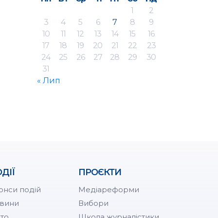
1
2
3
4
5
6
7
8
9
10
11
12
13
14
15
16
17
18
19
20
21
22
23
24
25
26
27
28
29
30
31
« Лип
ДІЇ
ПРОЄКТИ
онси подій
Медіареформи
вини
Вибори
то
Школа журналістики