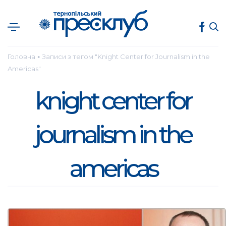
Головна
Записи з тегом "Knight Center for Journalism in the
●
Americas"
knight center for
journalism in the
americas