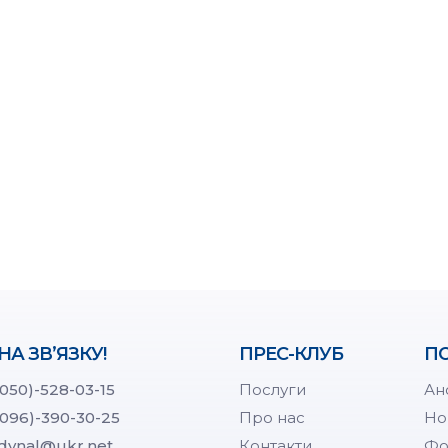
НА ЗВ’ЯЗКУ!
ПРЕС-КЛУБ
ПО
(050)-528-03-15
Послуги
Ан
(096)-390-30-25
Про нас
Но
dynal@ukr.net
Контакти
Фо