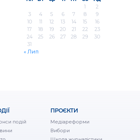
1
2
3
4
5
6
7
8
9
10
11
12
13
14
15
16
17
18
19
20
21
22
23
24
25
26
27
28
29
30
31
« Лип
ДІЇ
ПРОЄКТИ
онси подій
Медіареформи
вини
Вибори
то
Школа журналістики