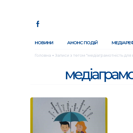
НОВИНИ
АНОНС ПОДІЙ
МЕДІАРЕ
Головна
Записи з тегом "медіаграмотність для 
●
медіаграмо