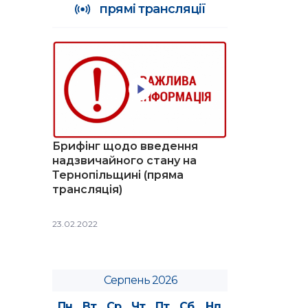
прямі трансляції
Брифінг щодо введення
надзвичайного стану на
Тернопільщині (пряма
трансляція)
23.02.2022
Серпень 2026
Пн
Вт
Ср
Чт
Пт
Сб
Нд