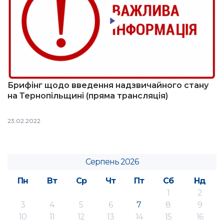
Брифінг щодо введення надзвичайного стану
на Тернопільщині (пряма трансляція)
23.02.2022
Серпень 2026
Пн
Вт
Ср
Чт
Пт
Сб
Нд
1
2
3
4
5
6
7
8
9
10
11
12
13
14
15
16