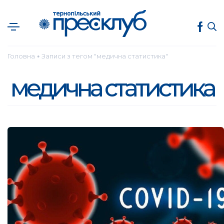
Головна
Записи з тегом "медична статистика"
●
медична статистика