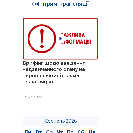
прямі трансляції
Брифінг щодо введення
надзвичайного стану на
Тернопільщині (пряма
трансляція)
23.02.2022
Серпень 2026
Пн
Вт
Ср
Чт
Пт
Сб
Нд