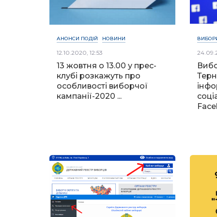
АНОНСИ ПОДІЙ
НОВИНИ
ВИБОРИ
12.10.2020, 12:53
24.09.
13 жовтня о 13.00 у прес-
Вибо
клубі розкажуть про
Терн
особливості виборчої
інфо
кампанії-2020 ...
соці
Faceb