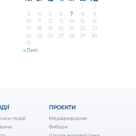
1
2
3
4
5
6
7
8
9
10
11
12
13
14
15
16
17
18
19
20
21
22
23
24
25
26
27
28
29
30
31
« Лип
ДІЇ
ПРОЄКТИ
онси подій
Медіареформи
вини
Вибори
то
Школа журналістики