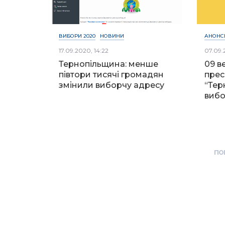
ВИБОРИ 2020
НОВИНИ
АНОНС
17.09.2020, 14:22
07.09.
Тернопільщина: менше
09 в
півтори тисячі громадян
прес
змінили виборчу адресу
“Тер
вибор
по