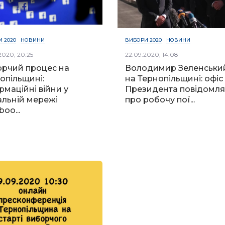
 2020
НОВИНИ
ВИБОРИ 2020
НОВИНИ
2020, 20:25
22.09.2020, 14:08
рчий процес на
Володимир Зеленськи
опільщині:
на Тернопільщині: офіс
рмаційні війни у
Президента повідомля
альній мережі
про робочу пої...
oo...