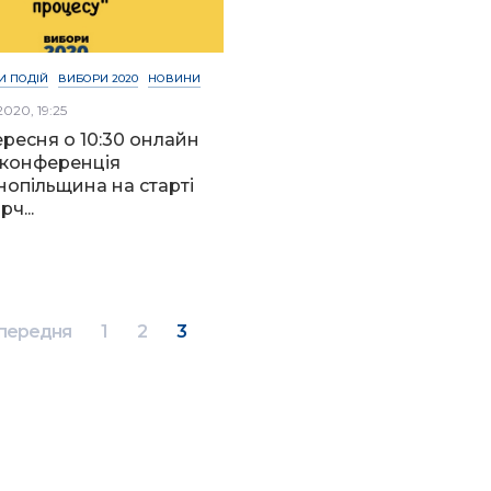
И ПОДІЙ
ВИБОРИ 2020
НОВИНИ
2020, 19:25
ересня о 10:30 онлайн
конференція
нопільщина на старті
ч...
передня
1
2
3