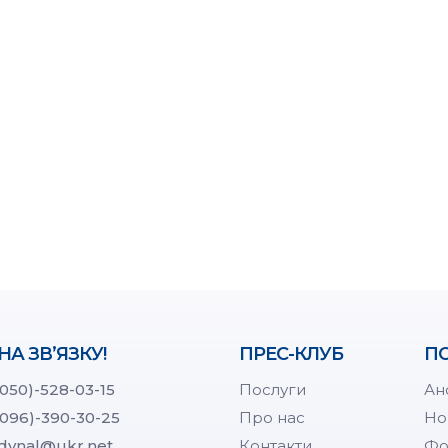
НА ЗВ’ЯЗКУ!
ПРЕС-КЛУБ
ПО
(050)-528-03-15
Послуги
Ан
(096)-390-30-25
Про нас
Но
dynal@ukr.net
Контакти
Фо