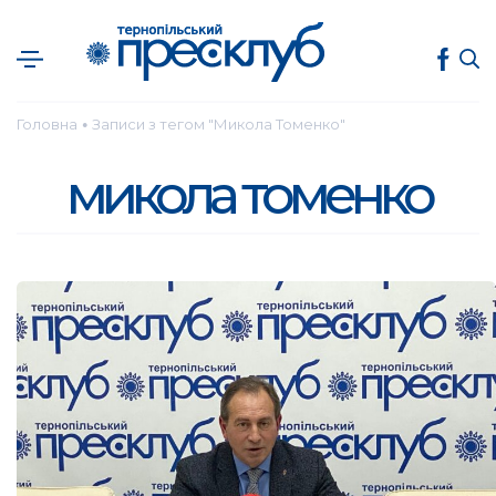
Головна
Записи з тегом "Микола Томенко"
●
микола томенко