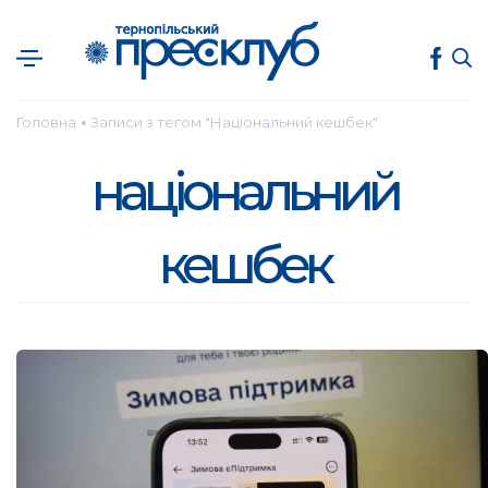
Головна
Записи з тегом "Національний кешбек"
●
національний
кешбек