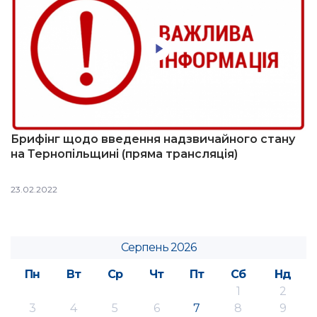
Брифінг щодо введення надзвичайного стану
на Тернопільщині (пряма трансляція)
23.02.2022
Серпень 2026
Пн
Вт
Ср
Чт
Пт
Сб
Нд
1
2
3
4
5
6
7
8
9