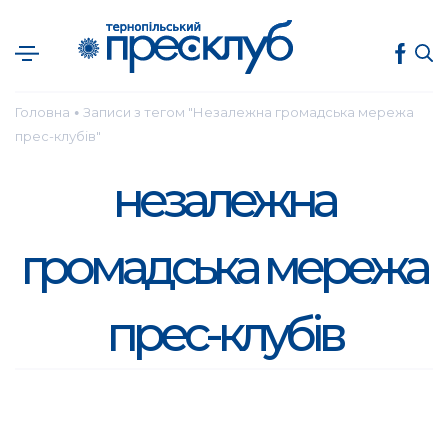
Головна
Записи з тегом "Незалежна громадська мережа
●
прес-клубів"
незалежна
громадська мережа
прес-клубів