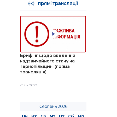
прямі трансляції
Брифінг щодо введення
надзвичайного стану на
Тернопільщині (пряма
трансляція)
23.02.2022
Серпень 2026
Пн
Вт
Ср
Чт
Пт
Сб
Нд