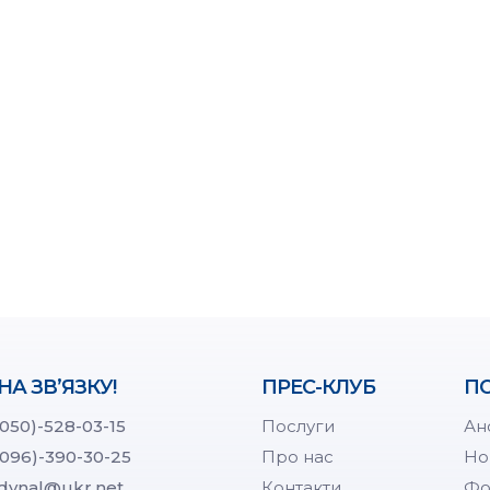
НА ЗВ’ЯЗКУ!
ПРЕС-КЛУБ
ПО
(050)-528-03-15
Послуги
Ан
(096)-390-30-25
Про нас
Но
dynal@ukr.net
Контакти
Фо