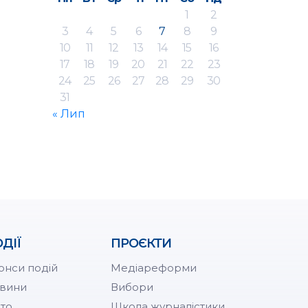
1
2
3
4
5
6
7
8
9
10
11
12
13
14
15
16
17
18
19
20
21
22
23
24
25
26
27
28
29
30
31
« Лип
ДІЇ
ПРОЄКТИ
онси подій
Медіареформи
вини
Вибори
то
Школа журналістики