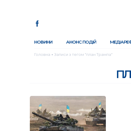
НОВИНИ
АНОНС ПОДІЙ
МЕДІАРЕ
Головна
Записи з тегом "план Трампа"
●
пл