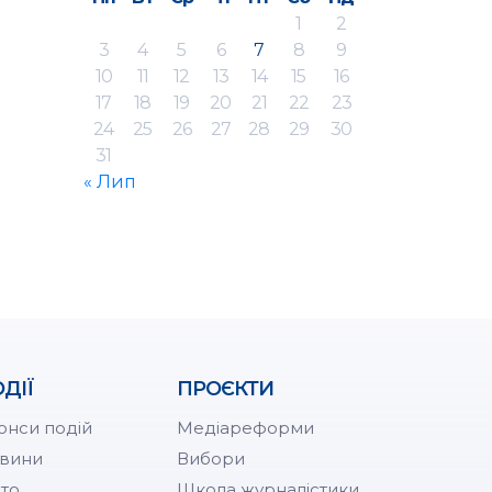
1
2
3
4
5
6
7
8
9
10
11
12
13
14
15
16
17
18
19
20
21
22
23
24
25
26
27
28
29
30
31
« Лип
ДІЇ
ПРОЄКТИ
онси подій
Медіареформи
вини
Вибори
то
Школа журналістики