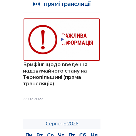
прямі трансляції
Брифінг щодо введення
надзвичайного стану на
Тернопільщині (пряма
трансляція)
23.02.2022
Серпень 2026
Пн
Вт
Ср
Чт
Пт
Сб
Нд