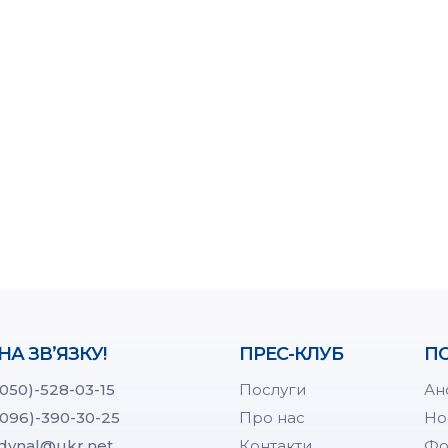
НА ЗВ’ЯЗКУ!
ПРЕС-КЛУБ
ПО
(050)-528-03-15
Послуги
Ан
(096)-390-30-25
Про нас
Но
dynal@ukr.net
Контакти
Фо