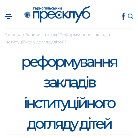
Головна
Записи з тегом "Реформування закладів
●
інституційного догляду дітей"
реформування
закладів
інституційного
догляду дітей