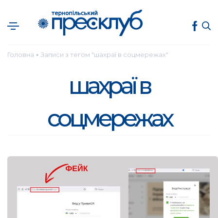
Головна
Записи з тегом "шахраї в соцмережах"
●
шахраї в
соцмережах