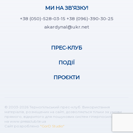
МИ НА ЗВ’ЯЗКУ!
+38 (050)-528-03-15
+38 (096)-390-30-25
akardynal@ukr.net
ПРЕС-КЛУБ
ПОДІЇ
ПРОЄКТИ
© 2003-2026 Тернопільський прес-клуб. Використання
матеріалів, розміщених на сайті, дозволяється тільки за умови
прямого, відкритого для пошукових систем гіперпосилання
на www.pressclub.te.ua
Сайт розроблено
"GorD Studio"