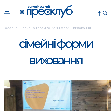
Головна
Записи з тегом "сімейні форми виховання"
●
сімейні форми
виховання