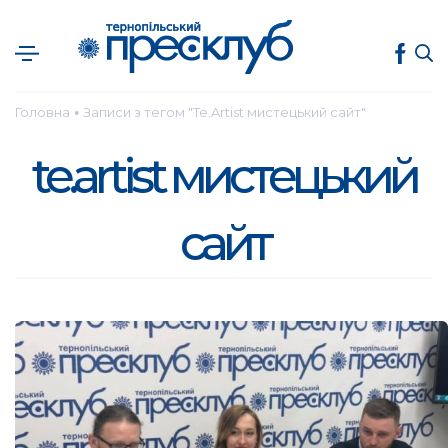
Головна
Записи з тегом "Te.Artist мистецький сайт"
●
te.artist мистецький
сайт