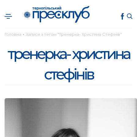
Головна
Записи з тегом "Тренерка- Христина Стефінів"
●
тренерка- христина
стефінів