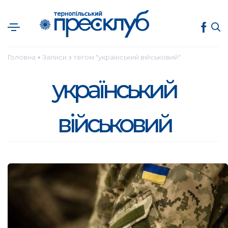
Головна
Записи з тегом "український військовий"
●
український
військовий