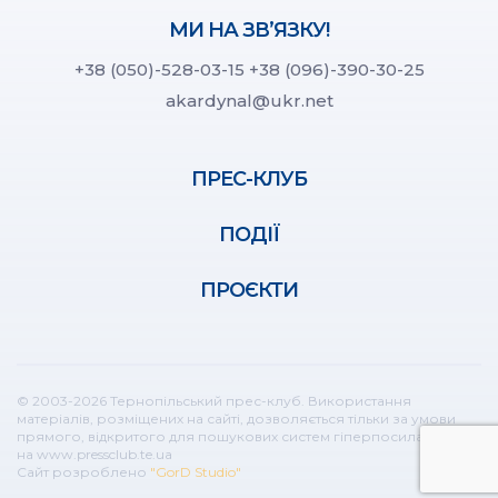
МИ НА ЗВ’ЯЗКУ!
+38 (050)-528-03-15
+38 (096)-390-30-25
akardynal@ukr.net
ПРЕС-КЛУБ
ПОДІЇ
ПРОЄКТИ
© 2003-2026 Тернопільський прес-клуб. Використання
матеріалів, розміщених на сайті, дозволяється тільки за умови
прямого, відкритого для пошукових систем гіперпосилання
на www.pressclub.te.ua
Сайт розроблено
"GorD Studio"