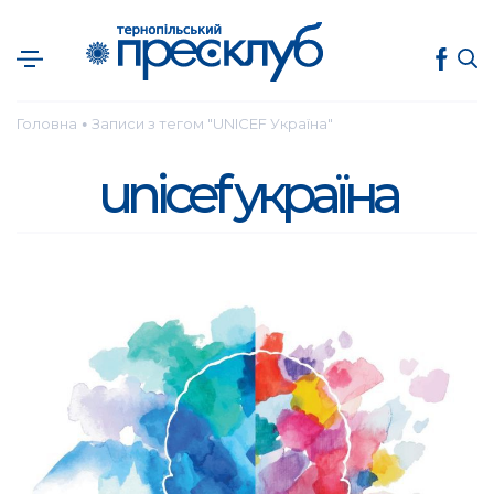
Головна
Записи з тегом "UNICEF Україна"
●
unicef україна