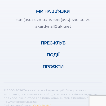
МИ НА ЗВ’ЯЗКУ!
+38 (050)-528-03-15
+38 (096)-390-30-25
akardynal@ukr.net
ПРЕС-КЛУБ
ПОДІЇ
ПРОЄКТИ
© 2003-2026 Тернопільський прес-клуб. Використання
матеріалів, розміщених на сайті, дозволяється тільки за умови
прямого, відкритого для пошукових систем гіперпосилання
на www.pressclub.te.ua
Сайт розроблено
"GorD Studio"