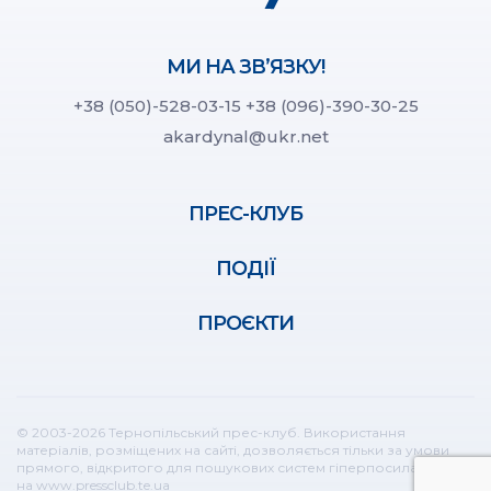
МИ НА ЗВ’ЯЗКУ!
+38 (050)-528-03-15
+38 (096)-390-30-25
akardynal@ukr.net
ПРЕС-КЛУБ
ПОДІЇ
ПРОЄКТИ
© 2003-2026 Тернопільський прес-клуб. Використання
матеріалів, розміщених на сайті, дозволяється тільки за умови
прямого, відкритого для пошукових систем гіперпосилання
на www.pressclub.te.ua