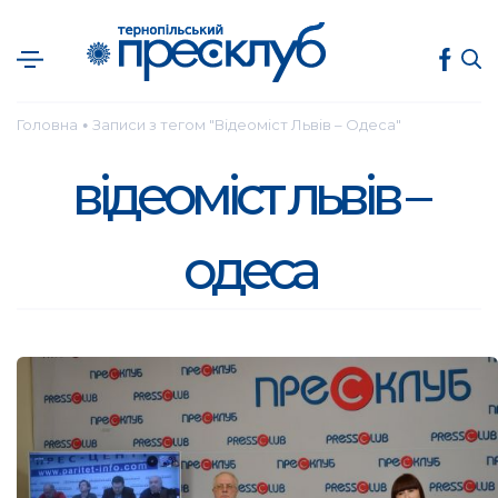
Головна
Записи з тегом "Відеоміст Львів – Одеса"
●
відеоміст львів –
одеса