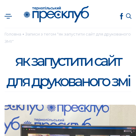
Головна
Записи з тегом "як запустити сайт для друкованого
●
ЗМІ"
як запустити сайт
для друкованого змі