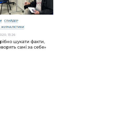
И
СЛАЙДЕР
 ЖУРНАЛІСТИКИ
020, 13:26
рібно шукати факти,
говорять самі за себе»