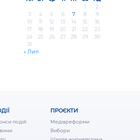
1
2
3
4
5
6
7
8
9
10
11
12
13
14
15
16
17
18
19
20
21
22
23
24
25
26
27
28
29
30
31
« Лип
ДІЇ
ПРОЄКТИ
онси подій
Медіареформи
вини
Вибори
то
Школа журналістики