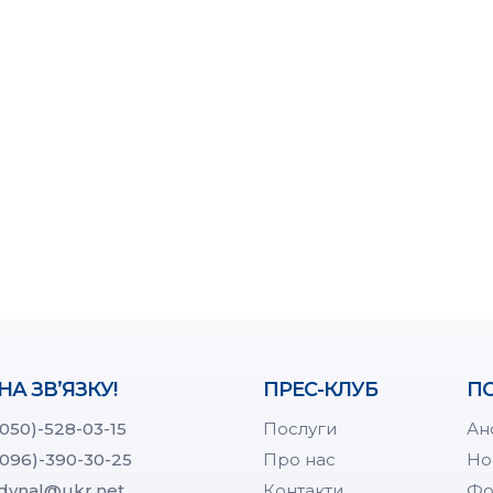
НА ЗВ’ЯЗКУ!
ПРЕС-КЛУБ
ПО
(050)-528-03-15
Послуги
Ан
(096)-390-30-25
Про нас
Но
dynal@ukr.net
Контакти
Фо