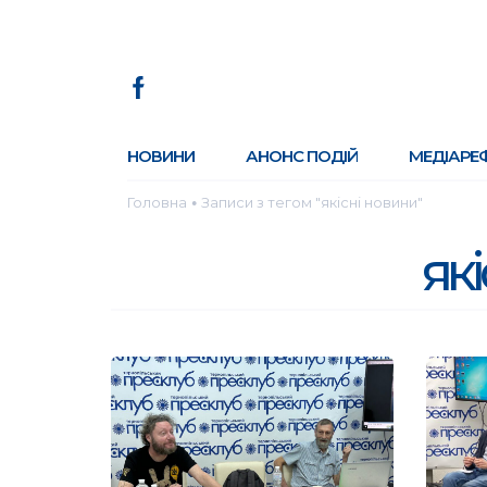
НОВИНИ
АНОНС ПОДІЙ
МЕДІАРЕ
Головна
Записи з тегом "якісні новини"
●
як