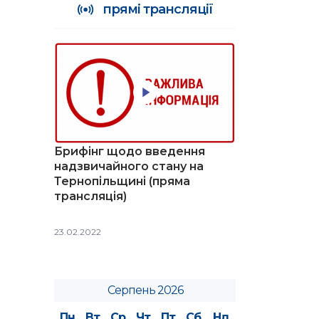
прямі трансляції
Брифінг щодо введення
надзвичайного стану на
Тернопільщині (пряма
трансляція)
23.02.2022
Серпень 2026
Пн
Вт
Ср
Чт
Пт
Сб
Нд