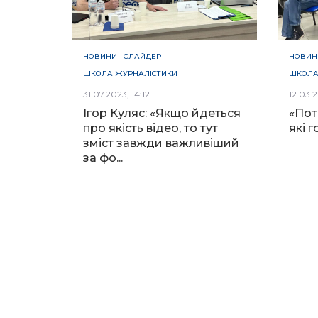
НОВИНИ
СЛАЙДЕР
НОВИН
ШКОЛА ЖУРНАЛІСТИКИ
ШКОЛА
31.07.2023, 14:12
12.03.2
Ігор Куляс: «Якщо йдеться
«Пот
про якість відео, то тут
які 
зміст завжди важливіший
за фо...