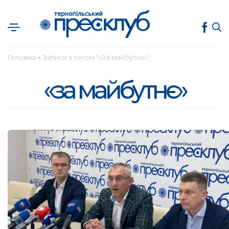
Головна
Записи з тегом "«За майбутнє»"
●
«за майбутнє»