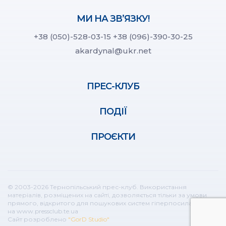
МИ НА ЗВ’ЯЗКУ!
+38 (050)-528-03-15
+38 (096)-390-30-25
akardynal@ukr.net
ПРЕС-КЛУБ
ПОДІЇ
ПРОЄКТИ
© 2003-2026 Тернопільський прес-клуб. Використання
матеріалів, розміщених на сайті, дозволяється тільки за умови
прямого, відкритого для пошукових систем гіперпосилання
на www.pressclub.te.ua
Сайт розроблено
"GorD Studio"