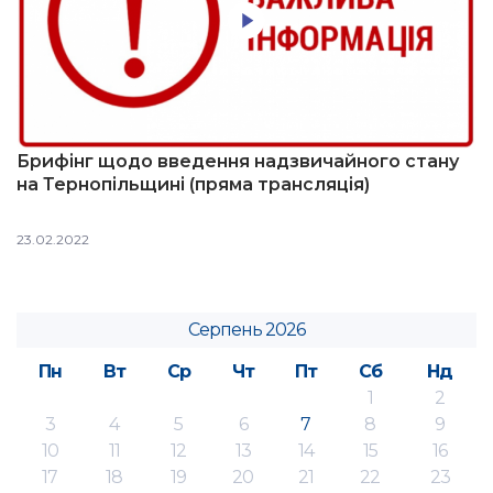
Брифінг щодо введення надзвичайного стану
на Тернопільщині (пряма трансляція)
23.02.2022
Серпень 2026
Пн
Вт
Ср
Чт
Пт
Сб
Нд
1
2
3
4
5
6
7
8
9
10
11
12
13
14
15
16
17
18
19
20
21
22
23