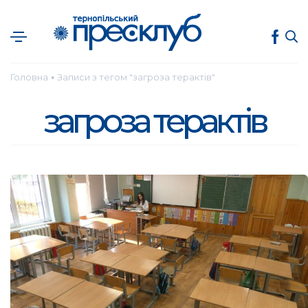
Головна
Записи з тегом "загроза терактів"
●
загроза терактів