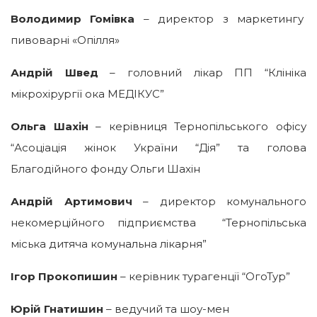
Володимир Гомівка
– директор з маркетингу
пивоварні «Опілля»
Андрій Швед
– головний лікар ПП “Клініка
мікрохірургії ока МЕДІКУС”
Ольга Шахін
– керівниця Тернопільського офісу
“Асоціація жінок України “Дія” та голова
Благодійного фонду Ольги Шахін
Андрій Артимович
– директор комунального
некомерційного підприємства “Тернопільська
міська дитяча комунальна лікарня”
Ігор Прокопишин
– керівник турагенції “ОгоТур”
Юрій Гнатишин
– ведучий та шоу-мен