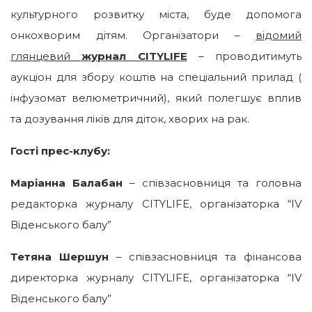
культурного розвитку міста, буде допомога
онкохворим дітям. Організатори –
відомий
глянцевий
журнал CITYLIFE
– проводитимуть
аукціон для збору коштів на спеціальний прилад (
інфузомат велюметричний), який полегшує вплив
та дозування ліків для діток, хворих на рак.
Гості прес-клубу:
Маріанна Балабан
– співзасновниця та головна
редакторка журналу CITYLIFE, організаторка “IV
Віденського балу”
Тетяна Шершун
– співзасновниця та фінансова
директорка журналу CITYLIFE, організаторка “IV
Віденського балу”