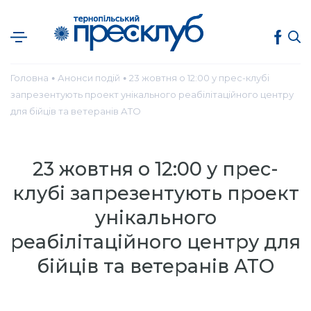
Головна
Анонси подій
23 жовтня о 12:00 у прес-клубі
●
●
запрезентують проект унікального реабілітаційного центру
для бійців та ветеранів АТО
23 жовтня о 12:00 у прес-
клубі запрезентують проект
унікального
реабілітаційного центру для
бійців та ветеранів АТО