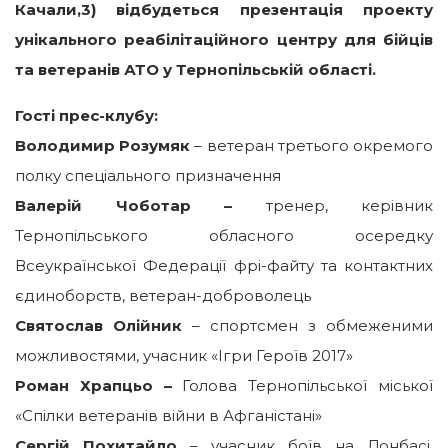
Качали,3) відбудеться презентація проекту
унікального реабілітаційного центру для бійців
та ветеранів АТО у Тернопільській області.
Гості прес-клубу:
Володимир Розумяк
– ветеран третього окремого
полку спеціального призначення
Валерій Чоботар –
тренер, керівник
Тернопільського обласного осередку
Всеукраїнської Федерації фрі-файту та контактних
єдиноборств, ветеран-доброволець
Святослав Олійник
– спортсмен з обмеженими
можливостями, учасник «Ігри Героїв 2017»
Роман Храпцьо –
Голова Тернопільської міської
«Спілки ветеранів війни в Афганістані»
Сергій Похитайло
– учасник боїв на Донбасі,