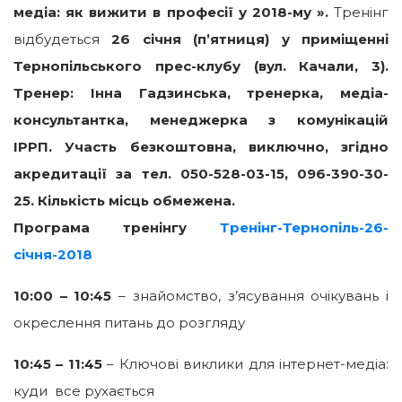
медіа: як вижити в професії у 2018-му
».
Тренінг
відбудеться
26 січня (п’ятниця)
у приміщенні
Тернопільського прес-клубу
(вул. Качали, 3).
Тренер: Інна Гадзинська,
тренерка, медіа-
консультантка, менеджерка з комунікацій
ІРРП
.
Участь безкоштовна, виключно, згідно
акредитації за тел. 050-528-03-15, 096-390-30-
25.
Кількість місць обмежена.
Програма тренінгу
Тренінг-Тернопіль-26-
січня-2018
10:00 – 10:45
– знайомство, з’ясування очікувань і
окреслення питань до розгляду
10:45 – 11:45
– Ключові виклики для інтернет-медіа:
куди все рухається