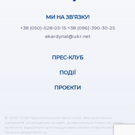
МИ НА ЗВ’ЯЗКУ!
+38 (050)-528-03-15
+38 (096)-390-30-25
akardynal@ukr.net
ПРЕС-КЛУБ
ПОДІЇ
ПРОЄКТИ
© 2003-2026 Тернопільський прес-клуб. Використання
матеріалів, розміщених на сайті, дозволяється тільки за умови
прямого, відкритого для пошукових систем гіперпосилання
на www.pressclub.te.ua