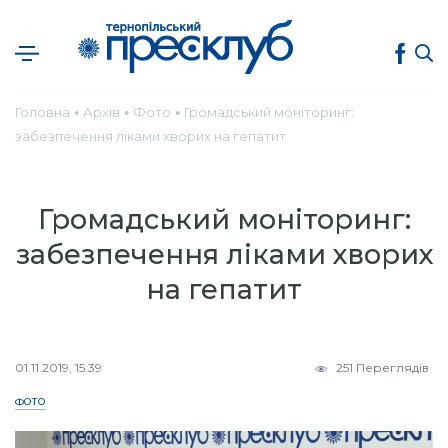
Головна
Архів
Фото
Громадський моніторинг:
●
●
●
забезпечення ліками хворих на гепатит
Громадський моніторинг:
забезпечення ліками хворих
на гепатит
01.11.2019, 15:39
251 Переглядів
ФОТО