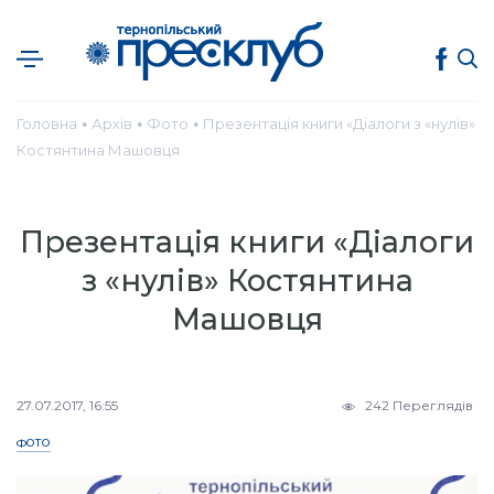
Головна
Архів
Фото
Презентація книги «Діалоги з «нулів»
●
●
●
Костянтина Машовця
Презентація книги «Діалоги
з «нулів» Костянтина
Машовця
27.07.2017, 16:55
242 Переглядів
ФОТО