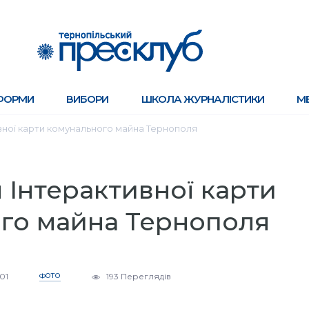
ФОРМИ
ВИБОРИ
ШКОЛА ЖУРНАЛІСТИКИ
М
вної карти комунального майна Тернополя
 Інтерактивної карти
го майна Тернополя
:01
ФОТО
193 Переглядів