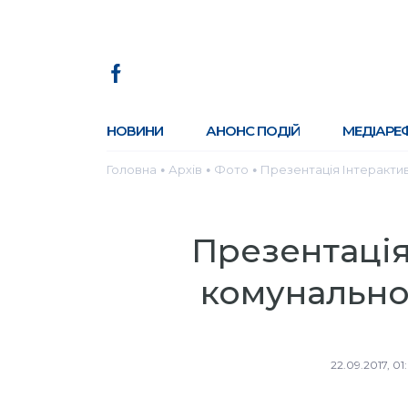
НОВИНИ
АНОНС ПОДІЙ
МЕДІАРЕ
Головна
Архів
Фото
Презентація Інтеракти
●
●
●
Презентація
комунально
22.09.2017, 01