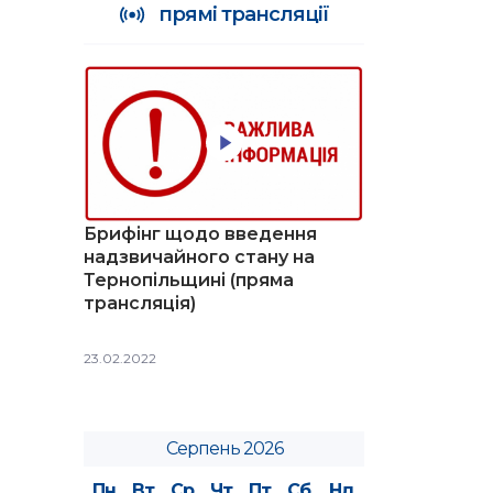
прямі трансляції
Брифінг щодо введення
надзвичайного стану на
Тернопільщині (пряма
трансляція)
23.02.2022
Серпень 2026
Пн
Вт
Ср
Чт
Пт
Сб
Нд