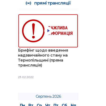
прямі трансляції
Брифінг щодо введення
надзвичайного стану на
Тернопільщині (пряма
трансляція)
23.02.2022
Серпень 2026
Пн
Вт
Ср
Чт
Пт
Сб
Нд