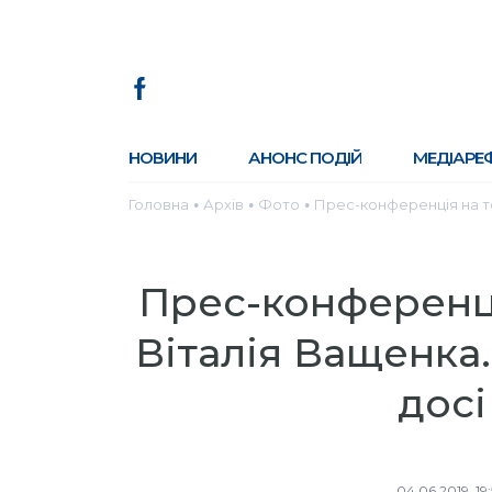
НОВИНИ
АНОНС ПОДІЙ
МЕДІАРЕ
Головна
Архів
Фото
Прес-конференція на те
●
●
●
Прес-конференці
Віталія Ващенка
досі
04.06.2019, 19: