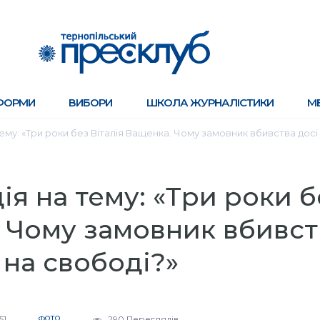
ФОРМИ
ВИБОРИ
ШКОЛА ЖУРНАЛІСТИКИ
М
му: «Три роки без Віталія Ващенка. Чому замовник вбивства досі 
я на тему: «Три роки б
. Чому замовник вбивст
 на свободі?»
51
ФОТО
290 Переглядів