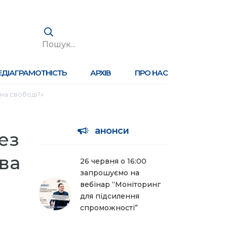
ЕДІАГРАМОТНІСТЬ
АРХІВ
ПРО НАС
на свободі?»
анонси
ез
ва
26 червня о 16:00
запрошуємо на
вебінар “Моніторинг
для підсилення
спроможності”