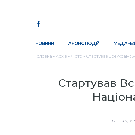
НОВИНИ
АНОНС ПОДІЙ
МЕДІАРЕ
Головна
Архів
Фото
Стартував Всеукраїнськи
●
●
●
Стартував Вс
Націона
09.11.2017, 18: