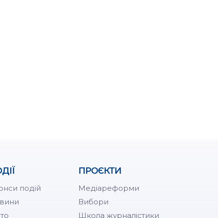
ДІЇ
ПРОЄКТИ
онси подій
Медіареформи
вини
Вибори
то
Школа журналістики