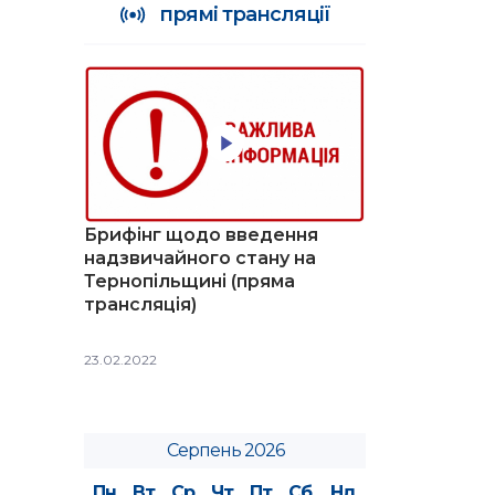
прямі трансляції
Брифінг щодо введення
надзвичайного стану на
Тернопільщині (пряма
трансляція)
23.02.2022
Серпень 2026
Пн
Вт
Ср
Чт
Пт
Сб
Нд