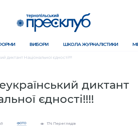
ФОРМИ
ВИБОРИ
ШКОЛА ЖУРНАЛІСТИКИ
М
й диктант Національної єдності!!!!
еукраїнський диктант
льної єдності!!!!
49
ФОТО
174 Переглядів