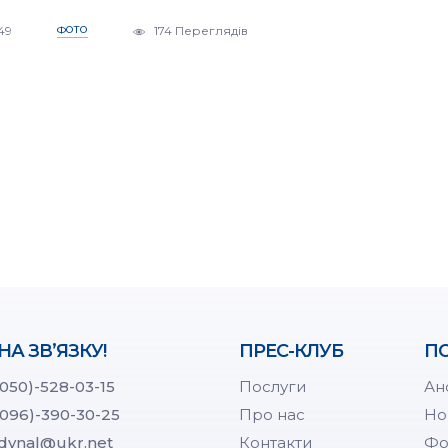
:49
ФОТО
174 Переглядів
НА ЗВ’ЯЗКУ!
ПРЕС-КЛУБ
ПО
(050)-528-03-15
Послуги
Ан
(096)-390-30-25
Про нас
Но
dynal@ukr.net
Контакти
Фо