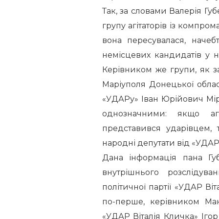
Так, за словами Валерія Гу
групу агітаторів із компро
вона пересувалася, начеб
немісцевих кандидатів у на
Керівником же групи, як 
Маріуполя Донецької област
«УДАРу» Іван Юрійович Мі
однозначними: якщо аг
представився ударівцем, 
народні депутати від «УДАР
Дана інформація пана Гу
внутрішнього розслідува
політичної партії «УДАР Віт
по-перше, керівником Мака
«УДАР Віталія Кличка» Іго