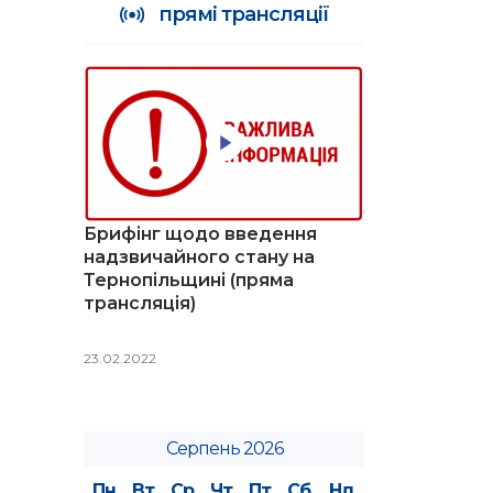
прямі трансляції
Брифінг щодо введення
надзвичайного стану на
Тернопільщині (пряма
трансляція)
23.02.2022
Серпень 2026
Пн
Вт
Ср
Чт
Пт
Сб
Нд