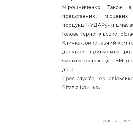
Мірошниченко. Також з
представники місцевих п
продукції «УДАРу» під час 
Голова Тернопільської облас
Кличка», виконавчий коміте
депутати припинити роз
чинити провокації, а ЗМІ п
дані.
Прес-служба Тернопільської
Віталія Кличка».
23.10.2012, 05:59