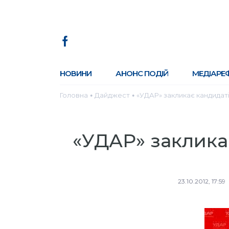
НОВИНИ
АНОНС ПОДІЙ
МЕДІАРЕ
Головна
Дайджест
«УДАР» закликає кандидат
●
●
«УДАР» заклика
23.10.2012, 17:59