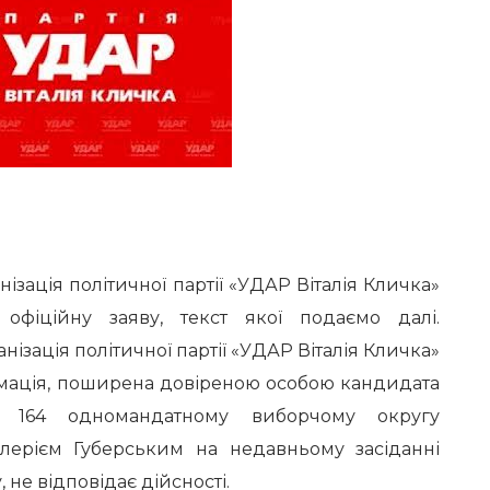
ізація політичної партії «УДАР Віталія Кличка»
 офіційну заяву, текст якої подаємо далі.
нізація політичної партії «УДАР Віталія Кличка»
рмація, поширена довіреною особою кандидата
 164 одномандатному виборчому округу
ерієм Губерським на недавньому засіданні
 не відповідає дійсності.