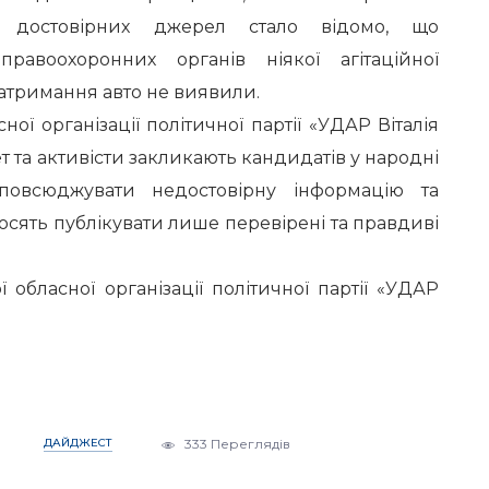
 достовірних джерел стало відомо, що
равоохоронних органів ніякої агітаційної
затримання авто не виявили.
ної організації політичної партії «УДАР Віталія
т та активісти закликають кандидатів у народні
повсюджувати недостовірну інформацію та
росять публікувати лише перевірені та правдиві
 обласної організації політичної партії «УДАР
ДАЙДЖЕСТ
333 Переглядів