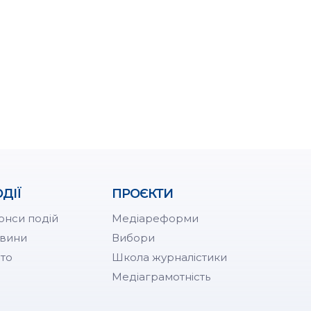
ДІЇ
ПРОЄКТИ
онси подій
Медіареформи
вини
Вибори
то
Школа журналістики
Медіаграмотність