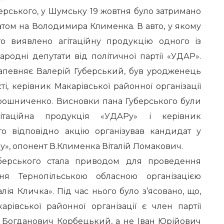
берського, у Шумську 19 жовтня було затримано
матом на Володимира Клименка. В авто, у якому
то виявлено агітаційну продукцію одного із
родні депутати від політичної партії «УДАР».
запевняє Валерій Губерський, був уродженець
і, керівник Макарівської районної організації
рошниченко. Висновки пана Губерського були
ітаційна продукція «УДАРу» і керівник
то відповідно акцію організував кандидат у
у», опонент В.Клименка Віталій Ломакович.
берського стала приводом для проведення
ння Тернопільською обласною організацією
алія Кличка». Під час нього було з’ясовано, що,
рівської районної організації є член партії
р Богданович Корбецький, а не Іван Юрійович