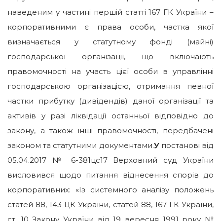
наведеним у частині першій статті 167 ГК України –
корпоративними є права особи, частка якої
визначається у статутному фонді (майні)
господарської організації, що включають
правомочності на участь цієї особи в управлінні
господарською організацією, отримання певної
частки прибутку (дивідендів) даної організації та
активів у разі ліквідації останньої відповідно до
закону, а також інші правомочності, передбачені
законом та статутними документами.
У
постанові від
05.04.2017 № 6-381цс17 Верховний суд України
висловився щодо питання віднесення спорів до
корпоративних: «Із системного аналізу положень
статей 88, 143 ЦК України, статей 88, 167 ГК України,
ст. 10 Закону України від 19 вересня 1991 року №