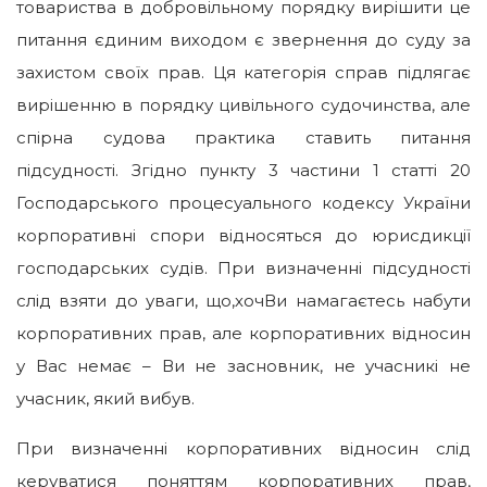
товариства в добровільному порядку вирішити це
питання єдиним виходом є звернення до суду за
захистом своїх прав. Ця категорія справ підлягає
вирішенню в порядку цивільного судочинства, але
спірна судова практика ставить питання
підсудності. Згідно пункту 3 частини 1 статті 20
Господарського процесуального кодексу України
корпоративні спори відносяться до юрисдикції
господарських судів. При визначенні підсудності
слід взяти до уваги, що,хочВи намагаєтесь набути
корпоративних прав, але корпоративних відносин
у Вас немає – Ви не засновник, не учасникі не
учасник, який вибув.
При визначенні корпоративних відносин слід
керуватися поняттям корпоративних прав,