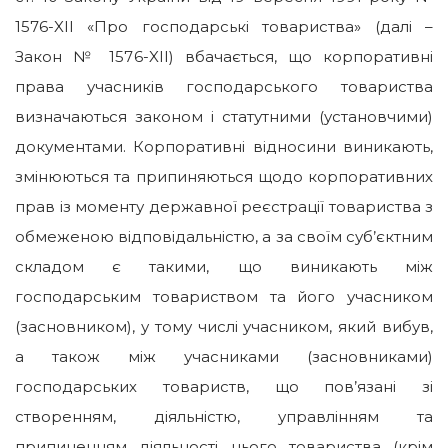
1576-XII «Про господарські товариства» (далі –
Закон № 1576-XII) вбачається, що корпоративні
права учасників господарського товариства
визначаються законом і статутними (установчими)
документами. Корпоративні відносини виникають,
змінюються та припиняються щодо корпоративних
прав із моменту державної реєстрації товариства з
обмеженою відповідальністю, а за своїм суб’єктним
складом є такими, що виникають між
господарським товариством та його учасником
(засновником), у тому числі учасником, який вибув,
а також між учасниками (засновниками)
господарських товариств, що пов’язані зі
створенням, діяльністю, управлінням та
припиненням діяльності цього товариства (крім