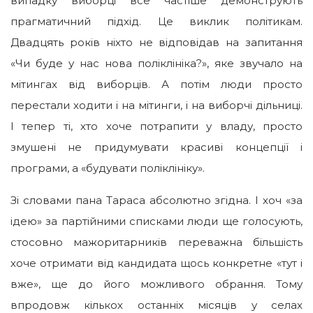
випадку виборці все частіше демонструють
прагматичний підхід. Це виклик політикам.
Двадцять років ніхто не відповідав на запитання
«Чи буде у нас нова поліклініка?», яке звучало на
мітингах від виборців. А потім люди просто
перестали ходити і на мітинги, і на виборчі дільниці.
І тепер ті, хто хоче потрапити у владу, просто
змушені не придумувати красиві концепції і
програми, а «будувати поліклініку».
Зi словами пана Тараса абсолютно згідна. І хоч «за
ідею» за партійними списками люди ще голосують,
стосовно мажоритарників переважна більшість
хоче отримати від кандидата щось конкретне «тут і
вже», ще до його можливого обрання. Тому
впродовж кількох останніх місяців у селах