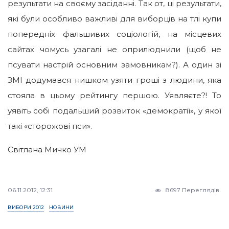
результати на своєму засіданні. Так от, ці результати,
які були особливо важливі для виборців на тлі купи
попередніх фальшивих соціологій, на місцевих
сайтах чомусь узагалі не оприлюднили (щоб не
псувати настрій основним замовникам?). А один зі
ЗМІ додумався нишком узяти гроші з людини, яка
стояла в цьому рейтингу першою. Уявляєте?! То
уявіть собі подальший розвиток «демократії», у якої
такі «сторожові пси».
Світлана Мичко УМ
06.11.2012, 12:31
8697 Переглядів
ВИБОРИ 2012
НОВИНИ