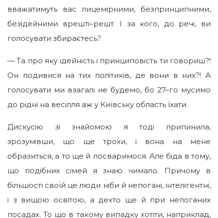
вважатимуть вас лицемірними, безпринципними,
безідейними врешті–решт. І за кого, до речі, ви
голосувати збираєтесь?
— Та про яку ідейність і принциповість ти говориш?!
Он подивися на тих політиків, де вони в них?! А
голосувати ми взагалі не будемо, бо 27–го мусимо
до рідні на весілля аж у Київську область їхати.
Дискусію зі знайомою я тоді припинила,
зрозумівши, що ще трохи, і вона на мене
образиться, а то ще й посваримося. Але біда в тому,
що подібних сімей я знаю чимало. Причому в
більшості своїй це люди ніби й непогані, інтелігентні,
і з вищою освітою, а дехто ще й при непоганих
посадах. То що в такому випадку хотіти, наприклад,