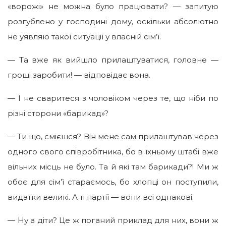
«ворожі» не можна було працювати? — запитую
розгублено у господині дому, оскільки абсолютно
не уявляю такої ситуації у власній сім’ї.
— Та вже як вийшло прилаштуватися, головне —
гроші заробити! — відповідає вона.
— І не сваритеся з чоловіком через те, що ніби по
різні сторони «барикад»?
— Ти що, смієшся? Він мене сам прилаштував через
одного свого співробітника, бо в їхньому штабі вже
вільних місць не було. Та й які там барикади?! Ми ж
обоє для сім’ї стараємось, бо хлопці он поступили,
видатки великі. А ті партії — вони всі однакові.
— Ну а діти? Це ж поганий приклад для них, вони ж