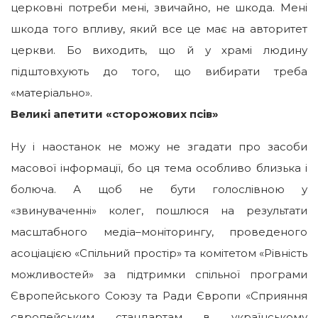
церковні потреби мені, звичайно, не шкода. Мені
шкода того впливу, який все це має на авторитет
церкви. Бо виходить, що й у храмі людину
підштовхують до того, що вибирати треба
«матеріально».
Великі апетити «сторожових псів»
Ну і наостанок не можу не згадати про засоби
масової інформації, бо ця тема особливо близька і
болюча. А щоб не бути голослівною у
«звинуваченні» колег, пошлюся на результати
масштабного медіа–моніторингу, проведеного
асоціацією «Спільний простір» та комітетом «Рівність
можливостей» за підтримки спільної програми
Європейського Союзу та Ради Європи «Сприяння
європейським стандартам в українському