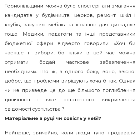
Тернопільщини можна було спостерігати змагання
кандидатів у будівництві церков, ремонті шкіл і
клубів, закупівлі меблів та іграшок для дитсадків
тощо. Медики, педагоги та інші представники
бюджетної сфери відверто говорили: «Хоч би
частіше ті вибори, бо тільки в цей час можна
отримати бодай часткове забезпечення
необхідним». Що ж, з одного боку, воно, звісно,
добре, що проблеми вирішують хоча б так. Однак
чи не призведе це до ще більшого поглиблення
цинічності і вже остаточного викривлення
свідомості суспільства ?
Матеріальне в руці чи совість у небі?
Найгірше, звичайно, коли люди тупо продавали