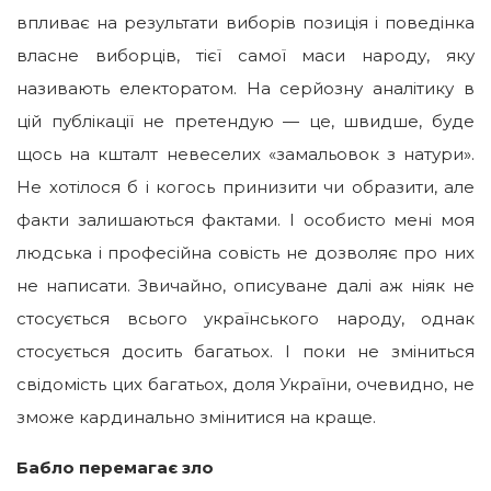
впливає на результати виборів позиція і поведінка
власне виборців, тієї самої маси народу, яку
називають електоратом. На серйозну аналітику в
цій публікації не претендую — це, швидше, буде
щось на кшталт невеселих «замальовок з натури».
Не хотілося б і когось принизити чи образити, але
факти залишаються фактами. І особисто мені моя
людська і професійна совість не дозволяє про них
не написати. Звичайно, описуване далі аж ніяк не
стосується всього українського народу, однак
стосується досить багатьох. І поки не зміниться
свідомість цих багатьох, доля України, очевидно, не
зможе кардинально змінитися на краще.
Бабло перемагає зло