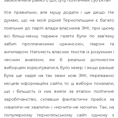
забезпечили рівного доступу політичних суб’єктів».
Усе правильно, але мушу додати і ще дещо. Не
думаю, що на моїй рідній Тернопільщині є багато
лояльних до партії влади власників ЗМІ, при цьому
всі більш–менш тиражні газети були по зав’язку
забиті проплаченими «джинсою», піаром та
антипіаром. Натомість власних текстів iз розумним і
чесним аналізом, які б реально допомогли
виборцям зорієнтуватися, було мізер. І якщо раніше
була ще надія на так звані нові ЗМІ, переважно
місцеві інформаційні сайти, то ці вибори показали,
що і більшість iз них взяли за еталон політичне
заробітчанство, склавши фантастичні прайси за
«хвалити–не хвалити» і «мочити–не мочити». Так, на
популярному тернопільському сайті одному з