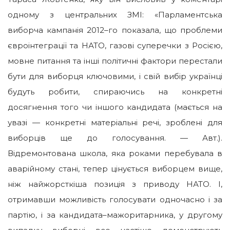
одному з центральних ЗМІ: «Парламентська
виборча кампанія 2012–го показала, що проблеми
євроінтеграції та НАТО, газові суперечки з Росією,
мовне питання та інші політичні фактори перестали
бути для виборця ключовими, і свій вибір українці
будуть робити, спираючись на конкретні
досягнення того чи іншого кандидата (мається на
увазі — конкретні матеріальні речі, зроблені для
виборців ще до голосування. — Авт.).
Відремонтована школа, яка роками перебувала в
аварійному стані, тепер цінується виборцем вище,
ніж найжорсткіша позиція з приводу НАТО. І,
отримавши можливість голосувати одночасно і за
партію, і за кандидата–мажоритарника, у другому