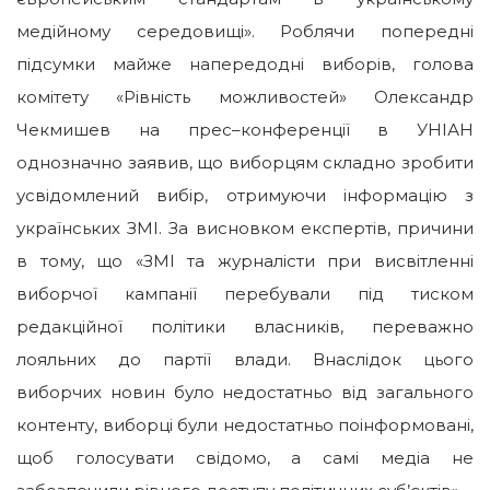
медійному середовищі». Роблячи попередні
підсумки майже напередодні виборів, голова
комітету «Рівність можливостей» Олександр
Чекмишев на прес–конференції в УНІАН
однозначно заявив, що виборцям складно зробити
усвідомлений вибір, отримуючи інформацію з
українських ЗМІ. За висновком експертів, причини
в тому, що «ЗМІ та журналісти при висвітленні
виборчої кампанії перебували під тиском
редакційної політики власників, переважно
лояльних до партії влади. Внаслідок цього
виборчих новин було недостатньо від загального
контенту, виборці були недостатньо поінформовані,
щоб голосувати свідомо, а самі медіа не