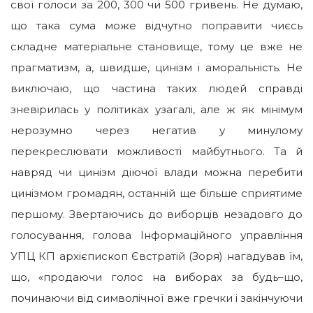
свої голоси за 200, 300 чи 500 гривень. Не думаю,
що така сума може відчутно поправити чиєсь
складне матеріальне становище, тому це вже не
прагматизм, а, швидше, цинізм і аморальність. Не
виключаю, що частина таких людей справді
зневірилась у політиках узагалі, але ж як мінімум
нерозумно через негатив у минулому
перекреслювати можливості майбутнього. Та й
навряд чи цинізм діючої влади можна перебити
цинізмом громадян, останній ще більше сприятиме
першому. Звертаючись до виборців незадовго до
голосування, голова Інформаційного управління
УПЦ КП архієпископ Євстратій (Зоря) нагадував їм,
що, «продаючи голос на виборах за будь–що,
починаючи від символічної вже гречки і закінчуючи