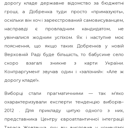
дорогу кладе державне відомство за бюджетні
гроші, а Добренка туди просто «примазують»,
оскiльки він хоч і зареєстрований самовисуванцем,
насправді є провладним кандидатом, не
увінчалися жодним успіхом. Як і наступне моє
пояснення, що якщо таких Добренків у новій
Верховній Раді буде більшість, то бабусине село
скоро взагалі зникне з карти України.
Контраргумент звучав один і «залізний»: «Але ж
дорогу кладе!».
Виборці стали прагматичними — так м’яко
охарактеризували експерти тенденцію виборів–
2012 . Для прикладу цитую одного з них,
представника Центру євроатлантичної інтеграції
Тараса Жовтенка, яку він висловив у коментарі