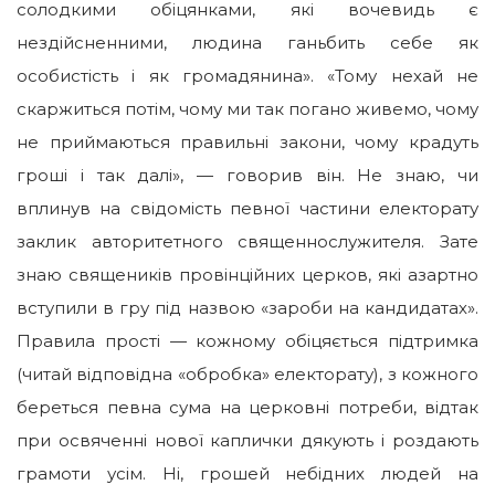
солодкими обіцянками, які вочевидь є
нездійсненними, людина ганьбить себе як
особистість і як громадянина». «Тому нехай не
скаржиться потім, чому ми так погано живемо, чому
не приймаються правильні закони, чому крадуть
гроші і так далі», — говорив він. Не знаю, чи
вплинув на свідомість певної частини електорату
заклик авторитетного священнослужителя. Зате
знаю священиків провінційних церков, які азартно
вступили в гру під назвою «зароби на кандидатах».
Правила прості — кожному обіцяється підтримка
(читай відповідна «обробка» електорату), з кожного
береться певна сума на церковні потреби, відтак
при освяченні нової каплички дякують і роздають
грамоти усім. Ні, грошей небідних людей на