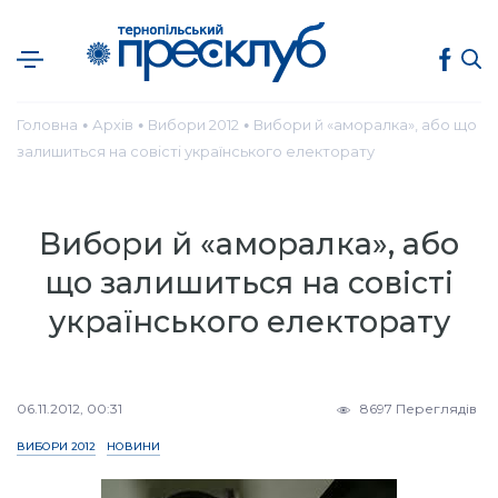
Головна
Архів
Вибори 2012
Вибори й «аморалка», або що
●
●
●
залишиться на совісті українського електорату
Вибори й «аморалка», або
що залишиться на совісті
українського електорату
06.11.2012, 00:31
8697 Переглядів
ВИБОРИ 2012
НОВИНИ