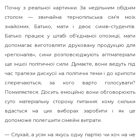
Почну з реальної картинки. За недільним обіднім
столом — звичайна тернопільська сім’я моїх
знайомих. Батько, мати і двоє синів–студентів.
Батько працює у штабі об’єднаної опозиції, мати
допомагає виготовляти друковану продукцію для
«регіоналів», сини розповсюджують агітматеріали
ще іншої політичної сили. Думаєте, вони ведуть під
час трапези дискусії на політичні теми і до хрипоти
сперечаються, за кого варто голосувати?
Помиляєтеся. Досить емоційно вони обговорюють
суто матеріальну сторону питання: кому скільки
вдасться на цих виборах заробити і як це
допоможе полегшити сімейні витрати.
— Слухай, а усім на якусь одну партію чи хоч на не