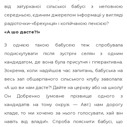
від затурканої сільської бабусі з неповною
середньою, єдиним джерелом інформації у вигляді
радіоточки–«брехунця» і копійчаною пенсією?
«А шо дасте?!»
З однією такою бабусею теж спробувала
подискутувати після зустрічі селян з одним
кандидатом, де вона була присутня і гіперактивна.
Зокрема, коли надійшов час запитань, бабуська на
весь зал обшарпаного сільського клубу заволала:
«А шо ви нам дасте?! Дайте на церкву або на школу!
Он Добренко (умовне прізвище одного з
кандидатів на тому окрузі. — Авт.) нам дорогу
кладе, то ми хочемо за нього голосувати, хай він
навіть від влади!». Спроба пояснити бабусі, що