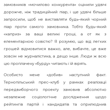
замовників «мочилово конкурента» оцінили удвічі
дорожче, ніж традиційний піар, і ще удвічі більше
запросили, щоб не виставляти будь–який чорний
піар проти самого замовника. Тобто будь–який
«каприз» за ваші великі гроші, а от як з
елементарною совістю? Я розумію, що від легких
грошей відмовитися важко, але, вибачте, це вже
зовсім не журналістика, а дещо інше. Люди ж всю
цю проплачену «бурду» читають і їй вірять.
Особисто мене «добив» наступний факт.
Тернопільський прес–клуб у рамках реалізації
передвиборчого проекту замовив абсолютно
незалежне соціологічне дослідження щодо
рейтингів партій і кандидатів та оприлюднив