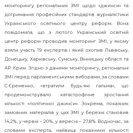
моніторингу регіональних ЗМІ щодо «джинси» та
дотримання професійних стандартів журналістики
Українського освітнього центру реформ.
Вона
повідомила, що з лютого Український освітній
центр реформ проводив моніторинг ЗМІ, у якому
взяли участь 19 експертів і який охопив Львівську,
Донецьку, Харківську, Сумську, Вінницьку області та
АР Крим. Згідно з даними моніторингу, регіональні
ЗМІ перед парламентськими виборами, за словами
С.Єременко, «втратили будь-які гальма», що
продемонструвало катастрофічне зростання
кількості «політичної джинси». Зокрема, показник
замовних матеріалів у цих ЗМІ у березні становив
14,2%, у червні – 20%, у вересні – 27,8%. Водночас, за
словами експерта, найвищі показники кількості