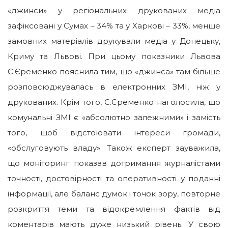
«джинси» у регіональних друкованих медіа
зафіксовані у Сумах – 34% та у Харкові – 33%, менше
замовних матеріалів друкували медіа у Донецьку,
Криму та Львові. При цьому показники Львова
С.Єременко пояснила тим, що «джинса» там більше
розповсюджувалась в електронних ЗМІ, ніж у
друкованих. Крім того, С.Єременко наголосила, що
комунальні ЗМІ є «абсолютно залежними» і замість
того, щоб відстоювати інтереси громади,
«обслуговують владу». Також експерт зауважила,
що моніторинг показав дотримання журналістами
точності, достовірності та оперативності у поданні
інформації, але баланс думок і точок зору, повторне
розкриття теми та відокремлення фактів від
коментарів мають дуже низький рівень. У свою