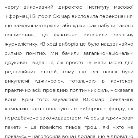
чергу виконавчий директор Інституту масової
інформації Вікторія Сюмар висловила переконання,
що замовні матеріали, або «джинса» набули такого
поширення, що фактично витіснили реальну
журналістику. «В ході виборів це було надзвичайно
сильно помітно. Ми бачили загальнонаціональні
друковані видання, які просто не мали місця для
редакційних статей, тому що всі площі були
викуплені «джинсою», тотальною в контексті
практично всіх провідних політичних сил», – сказала
вона. Крім того, зауважила В.Сюмар, рекламну
кампанію партії оплачують із виборчого фонду, як
передбачено законодавством. «А ось ці «джинсові»
пакети – це повністю тіньові гроші, які ніхто не
показує», – наголосила вона і додала, що відповідно