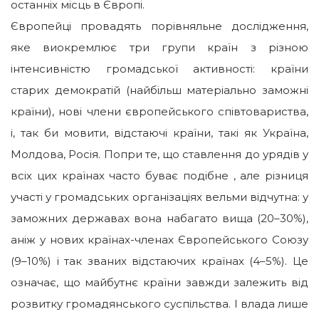
останніх місць в Європі.
Європейці провадять порівняльне дослідження,
яке виокремлює три групи країн з різною
інтенсивністю громадської активності: країни
старих демократій (найбільш матеріально заможні
країни), нові члени європейського співтовариства,
і, так би мовити, відстаючі країни, такі як Україна,
Молдова, Росія. Попри те, що ставлення до урядів у
всіх цих країнах часто буває подібне , але різниця
участі у громадських організаціях вельми відчутна: у
заможних державах вона набагато вища (20–30%),
аніж у нових країнах-членах Європейського Союзу
(9–10%) і так званих відстаючих країнах (4–5%). Це
означає, що майбутнє країни завжди залежить від
розвитку громадянського суспільства. І влада лише