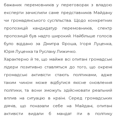
бажаних перемовників у переговорах з владою
експерти зачислили саме представників Майдану
чи громадянського суспільства. Щодо конкретних
пропозицій кандидатур перемовників, спектр
пропозицій був надто широкий. Найбільше голосів
було віддано за Дмитра Яроша, Ігоря Луценка,
Юрія Луценка та Руслану Лижичко.
Характерно й те, що майже всі опитані громадські
лідери позитивно ставляться до того, що окремі
громадські активісти стають політиками, адже
таким чином може відбутися якісне оновлення
політики, та вони зможуть здійснювати реальний
вплив на ситуацію в країні. Серед громадських
діячів, що показали себе на Майдані, опитані
активісти видали б мандат іти в політику