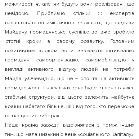
можливості є, але чи будуть вони реалізовані, ще
невідомо. Приблизно стільки ж експертів
налаштовані оптимістично і вважають, що завдяки
Майдану громадянське суспільство вже зробило
істотні кроки в своєму розвитку. Головним
позитивним кроком вони вважають активізацію
громадян: самоорганізацію, самомобілізацію у
вигляді активного відгуку людей на потреби
Майдану.Очевидно, що це – спонтанна активність
громадськості. І наскільки вона буде втілена в якісь
стабільні структури, від цього залежить майбутнє
країни набагато більше, ніж від того, хто переможе
на наступних виборах.
Наша країна завжди відрізнялася з поміж інших
тим, що мала низький рівень «соціального капіталу»,