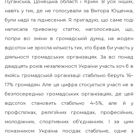
Луганська, Донецька області і Крим. В усіх інших,
навіть у тих, де не голосували за Віктора Ющенка,
були надії та піднесення. Я пригадую, що саме тоді
написала тривожну статтю, наголосивши, що,
попри всі зміни в громадській думці, на жоден
відсоток не зросла кількість тих, хто брав би участь у
діяльності громадських організаціях. За всі понад
двадцять років незалежності України участь хоч б в
якійсь громадській організації стабільно беруть 16–
17% громадян. Але ця цифра стосується участі не в
безпосередньо громадських організаціях, де цей
відсоток становить стабільно 4–5%, але й у
профспілках, релігійних громадах, професійних,
молодіжних, спортивних об’єднаннях. І за цим
показником Україна посідає стабільне, одне з