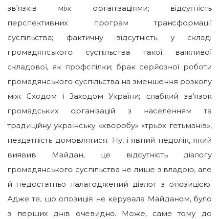
зв’язків між організаціями; відсутність
перспективних програм трансформації
суспільства; фактичну відсутність у складі
громадянського суспільства такої важливої
складової, як профспілки; брак серйозної роботи
громадянського суспільства на зменшення розколу
між Сходом і Заходом України; слабкий зв’язок
громадських організацій з населенням та
традиційну українську «хворобу» «трьох гетьманів»,
нездатність домовлятися. Ну, і явний недолік, який
виявив Майдан, це відсутність діалогу
громадянського суспільства не лише з владою, але
й недостатньо налагоджений діалог з опозицією.
Адже те, що опозиція не керувала Майданом, було
з перших днів очевидно. Може, саме тому до