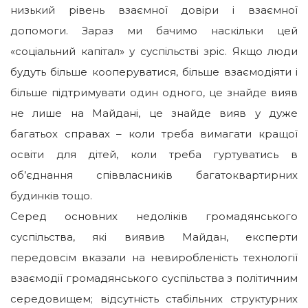
низький рівень взаємної довіри і взаємної
допомоги. Зараз ми бачимо наскільки цей
«соціальний капітал» у суспільстві зріс. Якщо люди
будуть більше кооперуватися, більше взаємодіяти і
більше підтримувати один одного, це знайде вияв
не лише на Майдані, це знайде вияв у дуже
багатьох справах – коли треба вимагати кращої
освіти для дітей, коли треба гуртуватись в
об’єднання співвласників багатоквартирних
будинків тощо.
Серед основних недоліків громадянського
суспільства, які виявив Майдан, експерти
передовсім вказали на невиробленість технології
взаємодії громадянського суспільства з політичним
середовищем; відсутність стабільних структурних