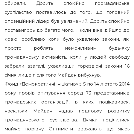
обирали. Досить спокійно громадянське
суспільство поставилось до того, що головний
опозиційний лідер був ув’язнений. Досить спокійно
поставилось до багато чого. І коли вже дійшло до
краю, особливо коли було ухвалено закони, які
просто роблять неможливим будь-яку
громадянську активність, коли у людей свободу
забрали взагалі, ухваливши горезвісні закони 16
січня, лише після того Майдан вибухнув.
Фонд «Демократичні ініціатив» з 5 по 14 лютого 2014
року провів опитування серед 73 представників
громадських організацій, в яких поцікавився,
наскільки Майдан надав поштовху розвитку
громадянського суспільства. Думки поділилися
майже порівну. Оптимісти вважають, що якісь