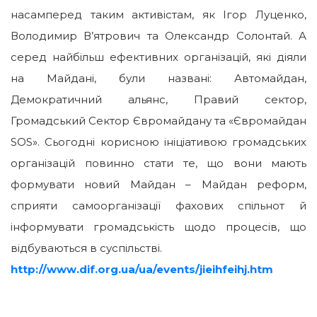
насамперед таким активістам, як Ігор Луценко,
Володимир В’ятрович та Олександр Солонтай. А
серед найбільш ефективних організацій, які діяли
на Майдані, були названі: Автомайдан,
Демократичний альянс, Правий сектор,
Громадський Сектор Євромайдану та «Євромайдан
SOS». Сьогодні корисною ініціативою громадських
організацій повинно стати те, що вони мають
формувати новий Майдан – Майдан реформ,
сприяти самоорганізації фахових спільнот й
інформувати громадськість щодо процесів, що
відбуваються в суспільстві.
http://www.dif.org.ua/ua/events/jieihfeihj.htm