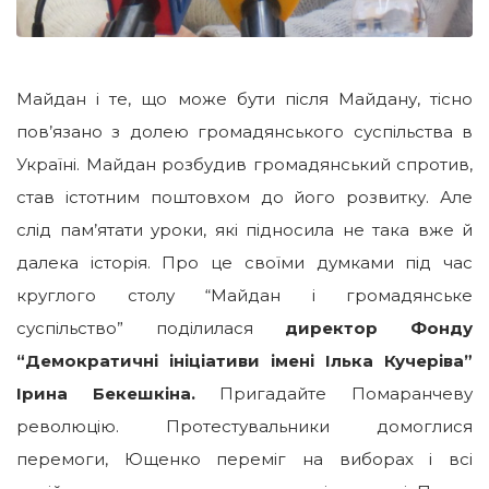
Майдан і те, що може бути після Майдану, тісно
пов’язано з долею громадянського суспільства в
Україні. Майдан розбудив громадянський спротив,
став істотним поштовхом до його розвитку. Але
слід пам’ятати уроки, які підносила не така вже й
далека історія. Про це своїми думками під час
круглого столу “Майдан і громадянське
суспільство” поділилася
директор Фонду
“Демократичні ініціативи імені Ілька Кучеріва”
Ірина Бекешкіна.
Пригадайте Помаранчеву
революцію. Протестувальники домоглися
перемоги, Ющенко переміг на виборах і всі