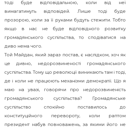
тоді буде відповідальною, коли від неї
вимагатимуть відповідей. Лише тоді буде
прозорою, коли за її руками будуть стежити. Тобто
якщо в нас не буде відповідного розвитку
громадянського суспільства, то сподіватися на
диво нема чого.
Той Майдан, який зараз постав, є наслідком, хоч як
це дивно, недорозвиненості громадянського
суспільства. Тому що революції виникають там і тоді,
де і коли не працюють механізми демократії. Що я
маю на увазі, говорячи про недорозвиненість
громадянського суспільства? Громадянське
суспільство спокійно поставилось до
конституційного перевороту, коли раптом
президент набув повноважень, за якими його не