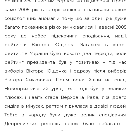
розійшлися з чистим серцем на піднесенні. Проте
саме 2005 рік в історії соціології називали роком
соціологічних аномалій, тому що за один рік дуже
багато показників різко змінювалися. Навесні 2005
року до небес підскочили сподівання, надії,
рейтинги Віктора Ющенка. Загалом в історії
рейтингів України було всього два періоди, коли
рейтинг президента був у позитивах – під час
виборів Віктора Ющенка і одразу після виборів
Віктора Януковича. Потім вони йшли на спад.
Новопризначений уряд теж тоді був у великих
плюсах, і навіть стара Верховна Рада, яка довго
сиділа в мінусах, раптом піднялася в довірі людей.
Тобто в народу були дуже великі сподівання.
Депресивних регіонів також було небагато –