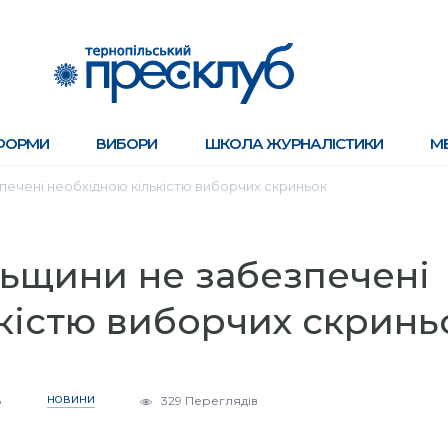
ФОРМИ
ВИБОРИ
ШКОЛА ЖУРНАЛІСТИКИ
М
печені необхідною кількістю виборчих скриньок
ьщини не забезпечені
кістю виборчих скринь
8
НОВИНИ
329 Переглядів