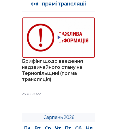
прямі трансляції
Брифінг щодо введення
надзвичайного стану на
Тернопільщині (пряма
трансляція)
23.02.2022
Серпень 2026
Пн
Вт
Ср
Чт
Пт
Сб
Нд