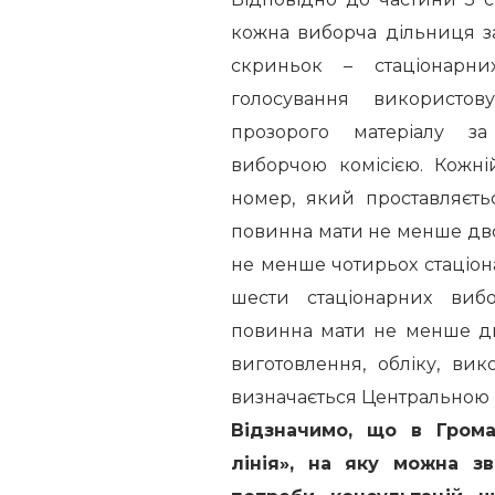
кожна виборча дільниця з
скриньок – стаціонарни
голосування використов
прозорого матеріалу за
виборчою комісією. Кожн
номер, який проставляєть
повинна мати не менше дво
не менше чотирьох стаціо
шести стаціонарних виб
повинна мати не менше д
виготовлення, обліку, ви
визначається Центральною 
Відзначимо, що в Гром
лінія», на яку можна з