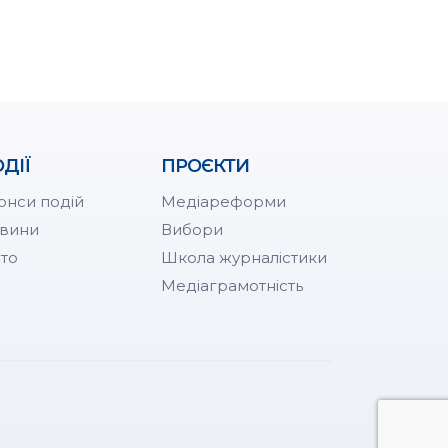
ДІЇ
ПРОЄКТИ
онси подій
Медіареформи
вини
Вибори
то
Школа журналістики
Медіаграмотність