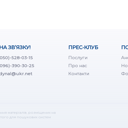
НА ЗВ’ЯЗКУ!
ПРЕС-КЛУБ
ПО
(050)-528-03-15
Послуги
Ан
(096)-390-30-25
Про нас
Но
dynal@ukr.net
Контакти
Фо
ння матеріалів, розміщених на
ритого для пошукових систем