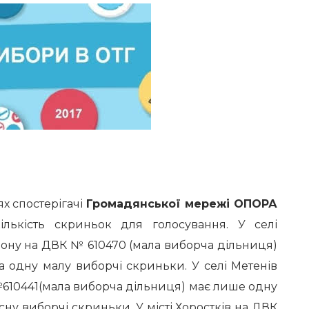
х спостерігачі
Громадянської мережі ОПОРА
ількість скриньок для голосування. У селі
йону на ДВК № 610470 (мала виборча дільниця)
а одну малу виборчі скриньки. У селі Метенів
610441(мала виборча дільниця) має лише одну
сну виборчі скриньки. У місті Хоростків на ДВК