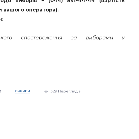
одо виборів – (044) 591-44-44 (вартість
и вашого оператора).
я:
ського спостереження за виборами у
8
НОВИНИ
329 Переглядів