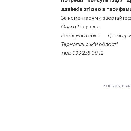
потреби консультацій щ
дзвінків згідно з тарифам
За коментарями звертайтес
Ольга Галушка,
координаторка громад
Тернопільській області.
тел.: 093 238 08 12
29.10.2017, 06:4