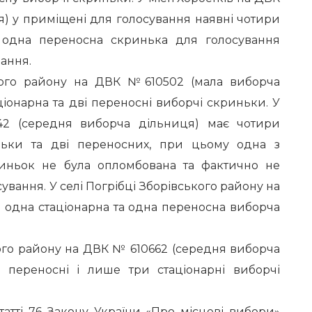
) у приміщені для голосування наявні чотири
а одна переносна скринька для голосування
ання.
ького району на ДВК №610502 (мала виборча
іонарна та дві переносні виборчі скриньки. У
42 (середня виборча дільниця) має чотири
иньки та дві переносних, при цьому одна з
иньок не була опломбована та фактично не
ування. У селі Погрібці Зборівського району на
 одна стаціонарна та одна переносна виборча
ого району на ДВК № 610662 (середня виборча
і переносні і лише три стаціонарні виборчі
татті 76 Закону України «Про місцеві вибори»