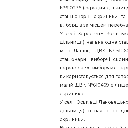
№610236 (середня дільниця
станціонарні скриньки т
виборців за місцем перебув
У селі Хоростець Козівс
дільниця) наявна одна стац
місті Ланівці ДВК №6106
стаціонарні виборчі скр
переносних виборчих скр
використовується для голос
малій ДВК №610469 є лише
скринька.
У селі Юськівці Лановецьк
дільниця) в наявності дв
скриньки.
Відповідно до частини 3 с