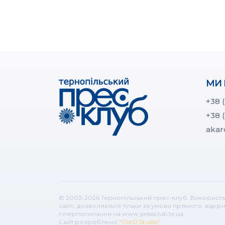
МИ 
+38 
+38 
akar
© 2003-2026 Тернопільський прес-клуб. Використа
сайті, дозволяється тільки за умови прямого, відк
гіперпосилання на www.pressclub.te.ua
Сайт розроблено
"GorD Studio"