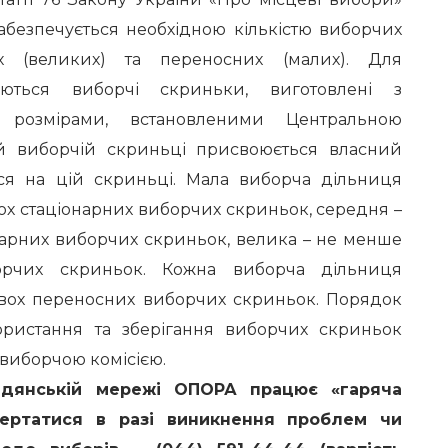
абезпечується необхідною кількістю виборчих
х (великих) та переносних (малих). Для
уються виборчі скриньки, виготовлені з
 розмірами, встановленими Центральною
ій виборчій скриньці присвоюється власний
ся на цій скриньці. Мала виборча дільниця
х стаціонарних виборчих скриньок, середня –
нарних виборчих скриньок, велика – не менше
орчих скриньок. Кожна виборча дільниця
вох переносних виборчих скриньок. Порядок
користання та зберігання виборчих скриньок
виборчою комісією.
адянській мережі ОПОРА працює «гаряча
вертатися в разі виникнення проблем чи