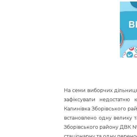
На семи виборчих дільниця
зафіксували недостатню к
Калинівка Зборівського ра
встановлено одну велику т
Зборівського району ДВК №
стаціонарну та одну перено