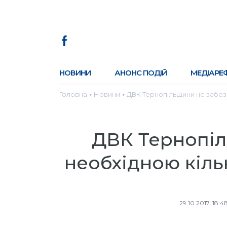
НОВИНИ
АНОНС ПОДІЙ
МЕДІАРЕ
Головна
Новини
ДВК Тернопільщини не забез
●
●
ДВК Тернопіл
необхідною кіль
29.10.2017, 18:4