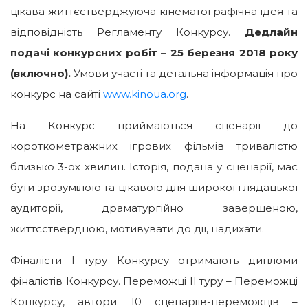
цікава життєстверджуюча кінематографічна ідея та
відповідність Регламенту Конкурсу.
Дедлайн
подачі конкурсних робіт – 25 березня 2018 року
(включно).
Умови участі та детальна інформація про
конкурс на сайті
www.kinoua.org
.
На Конкурс приймаються сценарії до
короткометражних ігрових фільмів тривалістю
близько 3-ох хвилин. Історія, подана у сценарії, має
бути зрозумілою та цікавою для широкої глядацької
аудиторії, драматургійно завершеною,
життєствердною, мотивувати до дії, надихати.
Фіналісти I туру Конкурсу отримають дипломи
фіналістів Конкурсу. Переможці ІІ туру – Переможці
Конкурсу, автори 10 сценаріїв-переможців –