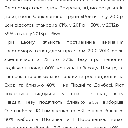
Голодомор геноцидом. Зокрема, згідно результатів
досліджень Соціологічної групи «Рейтинг» у 2010р.
цей відсоток становив 61%, у 2011р – 58%, у 2012р. –
59%, а вже у 2013р. – 66%.
При цьому кількість противників визнання
Голодомору геноцидом протягом 2010-2013 років
зменшилася з 25 до 22%. Тезу про геноцид
поділяють понад 80% мешканців Заходу, Центру та
Півночі, а також більше половини респондентів на
Сході та близько 40% – на Півдні та Донбасі. Ріст
показника відбувся у всіх регіонах, крім
Півдня. Тезу поділяють близько 90% виборців
О.Тягнибока, Ю.Тимошенко та А.Яценюка, близько
80% виборців В.Кличка та П.Порошенка, понад
половини виборців В.Януковича та понад 40% –