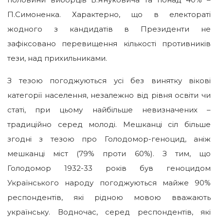
П.Симоненка. Характерно, що в електораті
жодного з кандидатів в Президенти не
зафіксовано перевищення кількості противників
тези, над прихильниками.
З тезою погоджуються усі без винятку вікові
категорії населення, незалежно від рівня освіти чи
статі, при цьому найбільше невизначених –
традиційно серед молоді. Мешканці сіл більше
згодні з тезою про Голодомор-геноцид, аніж
мешканці міст (79% проти 60%). З тим, що
Голодомор 1932-33 років був геноцидом
Українського народу погоджуються майже 90%
респондентів, які рідною мовою вважають
українську. Водночас, серед респондентів, які